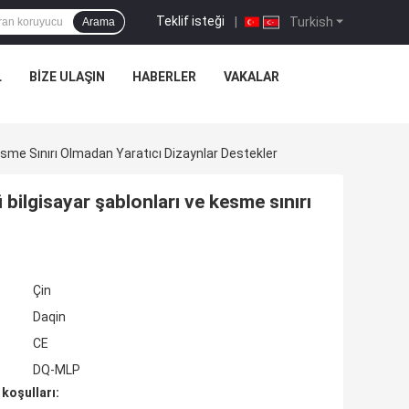
Teklif isteği
|
Turkish
Arama
L
BIZE ULAŞIN
HABERLER
VAKALAR
esme Sınırı Olmadan Yaratıcı Dizaynlar Destekler
 bilgisayar şablonları ve kesme sınırı
Çin
Daqin
CE
DQ-MLP
koşulları: