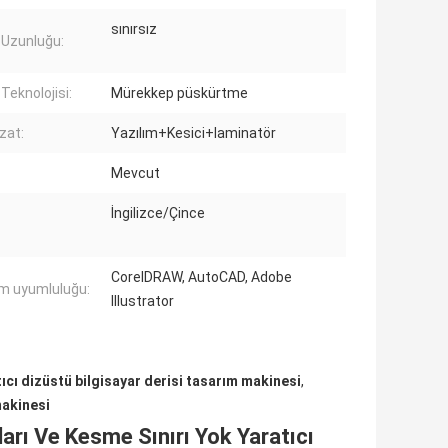
sınırsız
 Uzunluğu:
Teknolojisi:
Mürekkep püskürtme
zat:
Yazılım+Kesici+laminatör
Mevcut
İngilizce/Çince
CorelDRAW, AutoCAD, Adobe
ım uyumluluğu:
Illustrator
ıcı dizüstü bilgisayar derisi tasarım makinesi
,
makinesi
rı Ve Kesme Sınırı Yok Yaratıcı