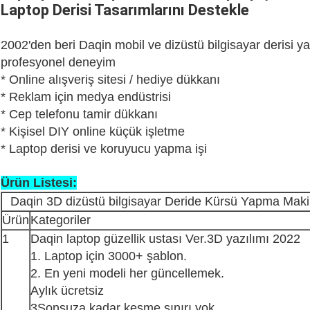
Laptop Derisi Tasarımlarını Destekle
2002'den beri Daqin mobil ve dizüstü bilgisayar derisi y
profesyonel deneyim
* Online alışveriş sitesi / hediye dükkanı
* Reklam için medya endüstrisi
* Cep telefonu tamir dükkanı
* Kişisel DIY online küçük işletme
* Laptop derisi ve koruyucu yapma işi
Ürün Listesi:
Daqin 3D dizüstü bilgisayar Deride Kürsü Yapma Maki
Ürün
Kategoriler
1
Daqin laptop güzellik ustası Ver.3D yazılımı 2022
1. Laptop için 3000+ şablon.
2. En yeni modeli her güncellemek.
Aylık ücretsiz
3Sonsuza kadar kesme sınırı yok.