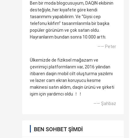
Ben bir moda blogcusuyum, DAQIN ekibinin
desteğiyle, her kıyafete göre kendi
tasarımımı yapabilirim. Ve “Giysi cep
telefonu kılıfım” tasarımlarımla bir başka
popüler görünüm ve çok satan oldu.
Hayranlarım bundan sonra 10.000 arttı.
—— Peter
Ülkemizde de fiziksel mağazam ve
çevrimiçi platformlarım var, 2016 yılından
itibaren daqin mobil cilt oluşturma yazılımı
ve lazer cam ekran koruyucu kesme
makinesi satın aldım, daqin ürünü ve şirketi
işim için yardımcı oldu ！！
—— Şahbaz
BEN SOHBET ŞIMDI