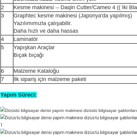
2
Kesme makinesi -- Daqin Cutter/Cameo 4 (( İki Bl
3
Graphtec kesme makinesi (Japonya'da yapılmış)
Yazılımımızla çalışabilir.
Daha hızlı ve daha hassas
4
Laminatör
5
Yapışkan Araçlar
Bıçak bıçağı
6
Malzeme Kataloğu
7
İlk sipariş için malzeme paketi
Yapım Süreci: