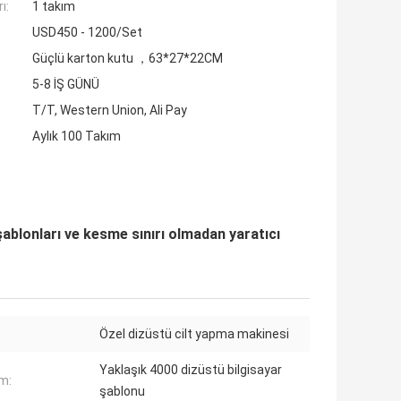
ı:
1 takım
USD450 - 1200/Set
Güçlü karton kutu ，63*27*22CM
5-8 İŞ GÜNÜ
T/T, Western Union, Ali Pay
Aylık 100 Takım
şablonları ve kesme sınırı olmadan yaratıcı
Özel dizüstü cilt yapma makinesi
Yaklaşık 4000 dizüstü bilgisayar
ım:
şablonu