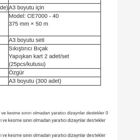
ade)
A3 boyutu için
Model: CE7000 - 40
375 mm × 50 m
A3 boyutu seti
Sıkıştırıcı Bıçak
Yapışkan kart 2 adet/set
(25pcs/kutusu)
Özgür
A3 boyutu (300 adet)