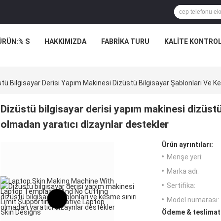
ÜRÜN:% S
HAKKIMIZDA
FABRIKA TURU
KALITE KONTRO
tü Bilgisayar Derisi Yapım Makinesi Dizüstü Bilgisayar Şablonları Ve K
Dizüstü bilgisayar derisi yapım makinesi dizüstü
olmadan yaratıcı dizaynlar destekler
Ürün ayrıntıları:
Menşe yeri:
Marka adı:
Sertifika:
Model numarası:
Ödeme & teslimat 