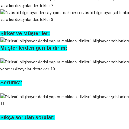
Şirket ve Müşteriler:
Müşterilerden geri bildirim:
Sertifika:
Sıkça sorulan sorular: