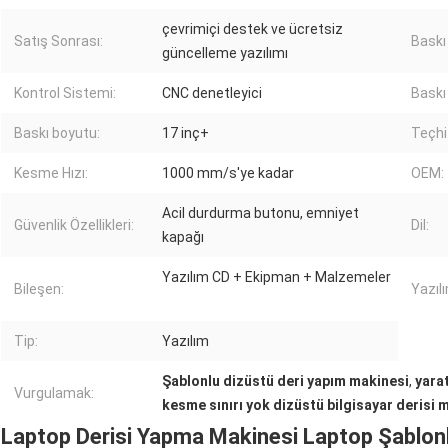
çevrimiçi destek ve ücretsiz
Satış Sonrası:
Baskı
güncelleme yazılımı
Kontrol Sistemi:
CNC denetleyici
Baskı 
Baskı boyutu:
17 inç+
Teçhi
Kesme Hızı:
1000 mm/s'ye kadar
OEM:
Acil durdurma butonu, emniyet
Güvenlik Özellikleri:
Dil:
kapağı
Yazılım CD + Ekipman + Malzemeler
Bileşen:
Yazıl
Tip:
Yazılım
Şablonlu dizüstü deri yapım makinesi
,
yarat
Vurgulamak:
kesme sınırı yok dizüstü bilgisayar derisi 
Laptop Derisi Yapma Makinesi Laptop Şablonla