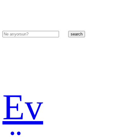
search
Ev