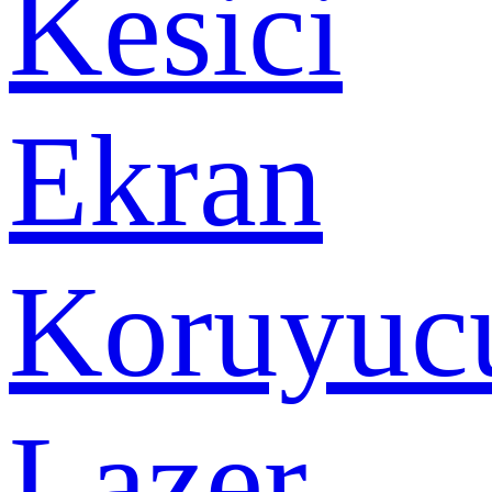
Kesici
Ekran
Koruyuc
Lazer