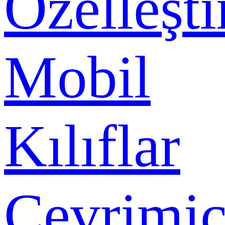
Özelleşti
Mobil
Kılıflar
Çevrimiç