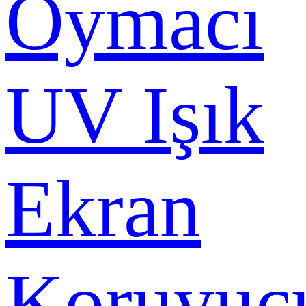
Oymacı
UV Işık
Ekran
Koruyuc