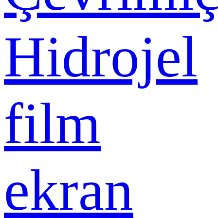
Hidrojel
film
ekran