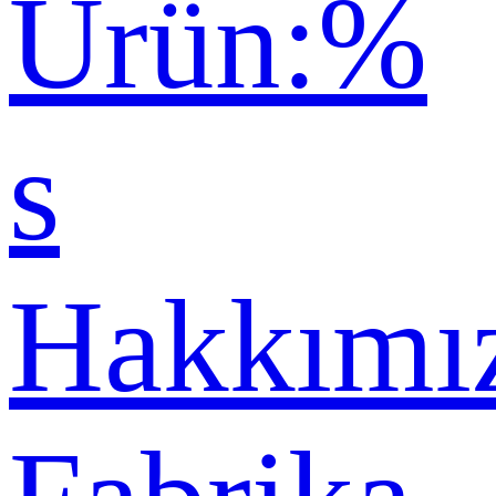
Ürün:%
s
Hakkımı