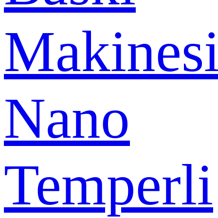
Makines
Nano
Temperli