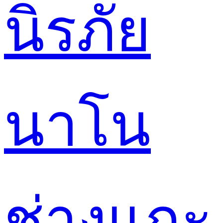
นิรภัย
นาโน
ช่างแกะ