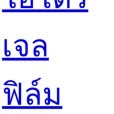
เจล
ฟิล์ม