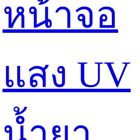
หน้าจอ
แสง UV
น้ำยา