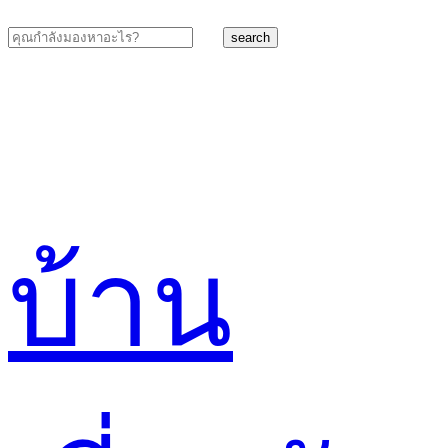
search
บ้าน