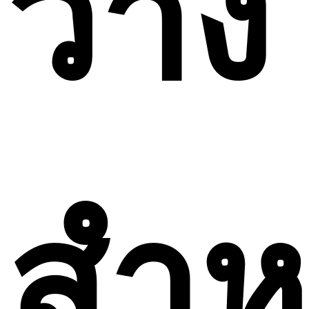
ว่าง
สําห