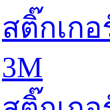
สติ๊กเกอร
3M
สติ๊กเกอร