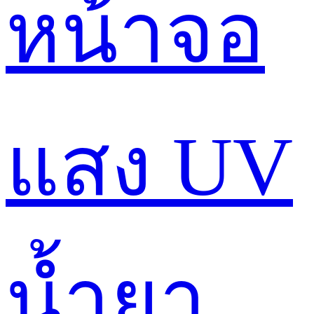
หน้าจอ
แสง UV
น้ำยา