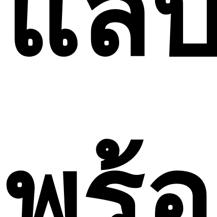
แล็
พร้