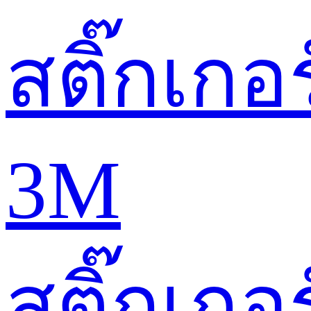
สติ๊กเกอร
3M
สติ๊กเกอร