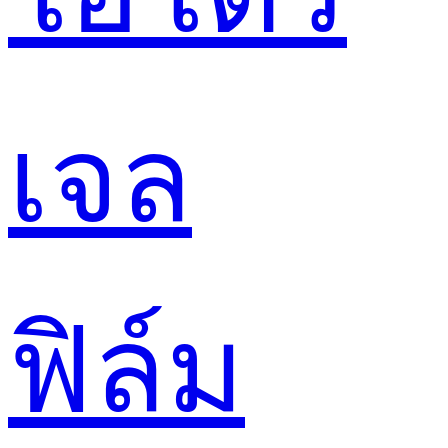
เจล
ฟิล์ม