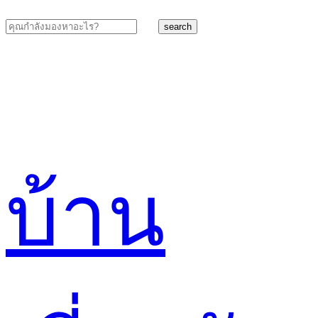
search
บ้าน