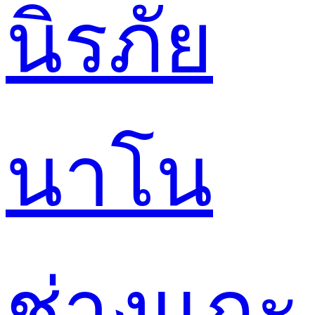
นิรภัย
นาโน
ช่างแกะ