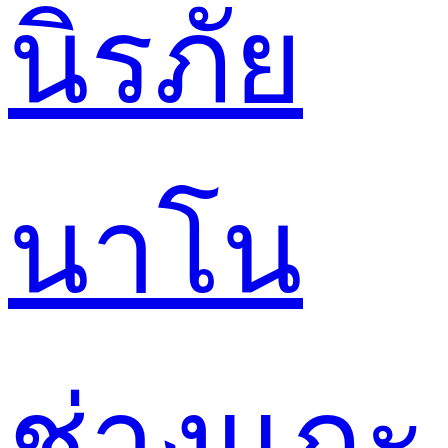
นิรภัย
นาโน
ช่างแกะ