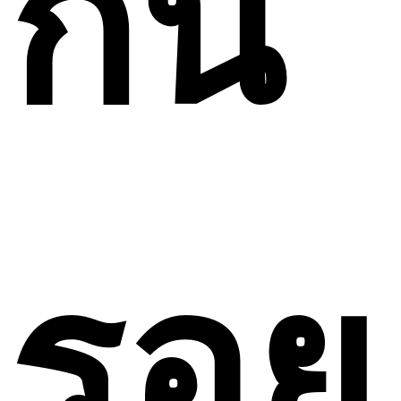
กัน
รอย