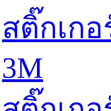
สติ๊กเกอร
3M
สติ๊กเกอร