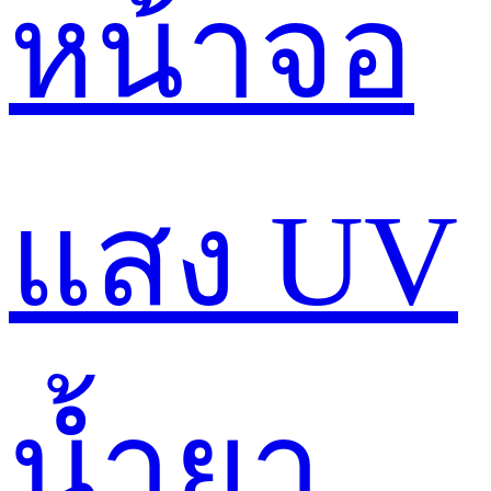
หน้าจอ
แสง UV
น้ำยา