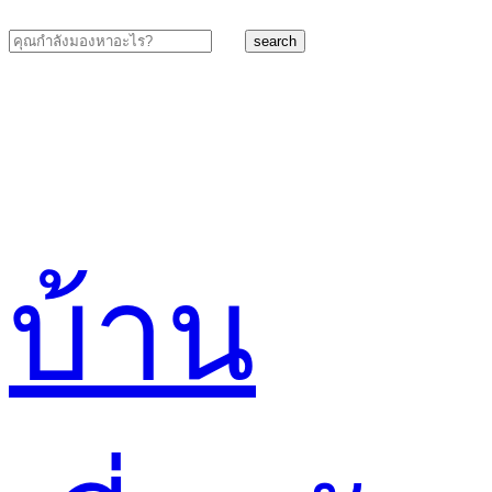
search
บ้าน