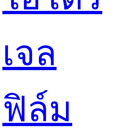
เจล
ฟิล์ม