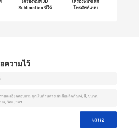
์
เครื่องพิมพ์ 3D
เครื่องพิมพ์เคส
Sublimation ที่ให้
โทรศัพท์แบบ
บริการกระบวนการ
กำหนดเองพร้อมแม่
พิมพ์การถ่ายทอด
พิมพ์อเนกประสงค์
ความร้อนที่แม่น
ยําสําหรับการ
ออกแบบกระเป๋า
โทรศัพท์ความ
ชัดเจนสูง
ข้อความไว้