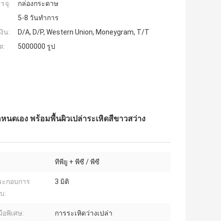
รจุ:
กล่องกระดาษ
5-8 วันทำการ
งิน:
D/A, D/P, Western Union, Moneygram, T/T
ต:
5000000 รูป
หนดเอง พร้อมพื้นผิวเปล่าระเหิดสีขาวสว่าง
ทีพียู + พีซี / พีซี
ประกอบการ
3 มิติ
บ:
ือพิเศษ:
การระเหิดว่างเปล่า