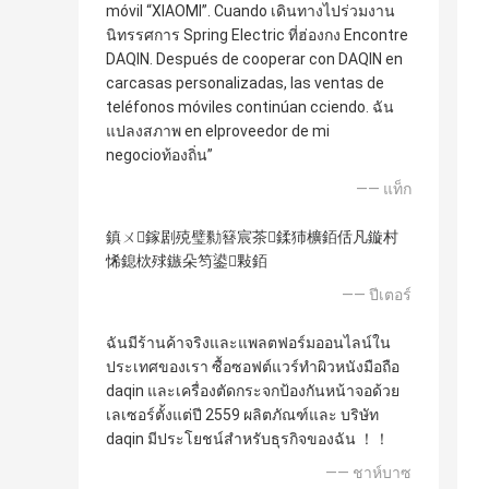
móvil “XIAOMI”. Cuando เดินทางไปร่วมงาน
นิทรรศการ Spring Electric ที่ฮ่องกง Encontre
DAQIN. Después de cooperar con DAQIN en
carcasas personalizadas, las ventas de
teléfonos móviles continúan cciendo. ฉัน
แปลงสภาพ en elproveedor de mi
negocioท้องถิ่น”
—— แท็ก
鎮ㄨ鎵剧殑璧勬簮宸茶鍒犻櫎銆佸凡鏇村
悕鎴栨殏鏃朵笉鍙敤銆
—— ปีเตอร์
ฉันมีร้านค้าจริงและแพลตฟอร์มออนไลน์ใน
ประเทศของเรา ซื้อซอฟต์แวร์ทำผิวหนังมือถือ
daqin และเครื่องตัดกระจกป้องกันหน้าจอด้วย
เลเซอร์ตั้งแต่ปี 2559 ผลิตภัณฑ์และ บริษัท
daqin มีประโยชน์สำหรับธุรกิจของฉัน ！！
—— ชาห์บาซ