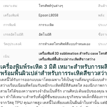
เหมาะสม:
โทรศัพท์รุ่นต่างๆ
สินค้า
เครื่องพิมพ์:
Epson L8058
พลัง:
การพิมพ์:
การระเหิด
ประเภ
เกรดอัตโนมัติ:
อัตโนมัติ
ชื่อร
วัตถุประสงค์:
การทำเคสโทรศัพท์สีแบบกำหนดเอง
ประเภ
เครื่องพิมพ์ 3D sublimation สําหรับ case โทรศั
เน้น:
เครื่องพิมพ์พื้นผิวเปล่าระเหิดสีขาวสว่าง
เครื่องพิมพ์ระเหิด 3 มิติ เหมาะสำหรับกา
พร้อมพื้นผิวเปล่าสำหรับการระเหิดสีขาวสว่
เคสนี้ได้รับการออกแบบมาโดยเฉพาะให้เป็นฐานที่สมบูรณ์แบบสำห
สว่างเรียบเนียนที่พร้อมรับหมึกระเหิดที่มีสีสันสดใส ลองนึกภาพก
สวมใส่ได้ของความทรงจำอันเป็นที่รัก งานศิลปะต้นฉบับของคุณ
มา ทำให้เหมาะสำหรับทั้งผู้ที่ชื่นชอบและธุรกิจขนาดเล็กที่ต้องก
จากวัสดุ TPU คุณภาพสูง เคสนี้ไม่เพียงแต่เป็นผืนผ้าใบเท่านั้น แต่ย