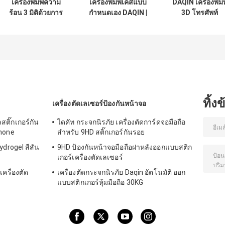
เครื่องพิมพ์ความ
เครื่องพิมพ์เคสแบบ
DAQIN เครื่องพิมพ
ร้อน 3 มิติด้วยการ
กำหนดเอง DAQIN |
3D โทรศัพท์
สับลิเมชั่น พร้อม
แม่พิมพ์สากลและ
เครื่องติดตั้งทั่วไป
การประมวลผลแบบ
ไม่จําเป็นต้องเปลี่ยน
กลุ่ม
หม้อสําหรับ iPhone
Samsung Xiaomi
Huawei
ทิ้ง
เครื่องตัดเลเซอร์ป้องกันหน้าจอ
สติ๊กเกอร์กัน
ไดคัท กระจกนิรภัย เครื่องตัดการ์ดจอมือถือ
Phone
สำหรับ 9HD สติ๊กเกอร์กันรอย
ydrogel สีสัน
9HD ป้องกันหน้าจอมือถือฝาหลังออกแบบสติก
เกอร์เครื่องตัดเลเซอร์
เครื่องตัด
เครื่องตัดกระจกนิรภัย Daqin อัตโนมัติ ออก
แบบสติกเกอร์หุ้มมือถือ 30KG