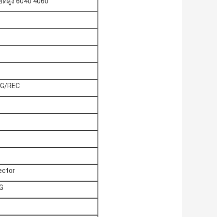
ียดสูง 6040 4060
DWG/REC
ector
G