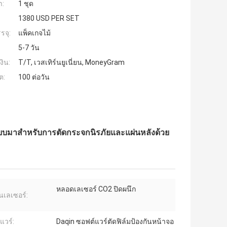
ำ:
1 ชุด
1380 USD PER SET
รจุ:
แพ็คเกจไม้
5-7 วัน
งิน:
T/T, เวสเทิร์นยูเนี่ยน, MoneyGram
ต:
100 ต่อวัน
แบบมาสำหรับการตัดกระจกนิรภัยและแผ่นหลังด้วย
หลอดเลเซอร์ CO2 ปิดผนึก
นเลเซอร์:
แวร์:
Daqin ซอฟต์แวร์ตัดฟิล์มป้องกันหน้าจอ