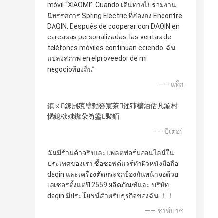
móvil “XIAOMI”. Cuando เดินทางไปร่วมงาน
นิทรรศการ Spring Electric ที่ฮ่องกง Encontre
DAQIN. Después de cooperar con DAQIN en
carcasas personalizadas, las ventas de
teléfonos móviles continúan cciendo. ฉัน
แปลงสภาพ en elproveedor de mi
negocioท้องถิ่น”
—— แท็ก
鎮ㄨ鎵剧殑璧勬簮宸茶鍒犻櫎銆佸凡鏇村
悕鎴栨殏鏃朵笉鍙敤銆
—— ปีเตอร์
ฉันมีร้านค้าจริงและแพลตฟอร์มออนไลน์ใน
ประเทศของเรา ซื้อซอฟต์แวร์ทำผิวหนังมือถือ
daqin และเครื่องตัดกระจกป้องกันหน้าจอด้วย
เลเซอร์ตั้งแต่ปี 2559 ผลิตภัณฑ์และ บริษัท
daqin มีประโยชน์สำหรับธุรกิจของฉัน ！！
—— ชาห์บาซ