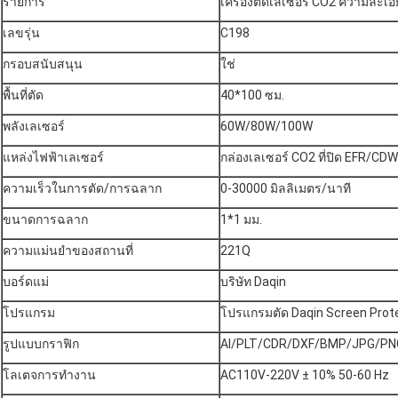
รายการ
เครื่องตัดเลเซอร์ CO2 ความละเอ
เลขรุ่น
C198
กรอบสนับสนุน
ใช่
พื้นที่ตัด
40*100 ซม.
พลังเลเซอร์
60W/80W/100W
แหล่งไฟฟ้าเลเซอร์
กล่องเลเซอร์ CO2 ที่ปิด EFR/C
ความเร็วในการตัด/การฉลาก
0-30000 มิลลิเมตร/นาที
ขนาดการฉลาก
1*1 มม.
ความแม่นยําของสถานที่
221Q
บอร์ดแม่
บริษัท Daqin
โปรแกรม
โปรแกรมตัด Daqin Screen Prot
รูปแบบกราฟิก
AI/PLT/CDR/DXF/BMP/JPG/PN
โลเตจการทํางาน
AC110V-220V ± 10% 50-60 Hz