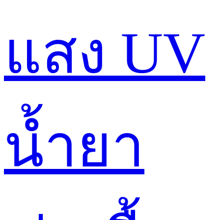
แสง UV
น้ำยา