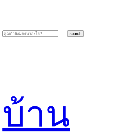
search
บ้าน