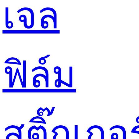
เจล
ฟิล์ม
สติ๊กเกอร