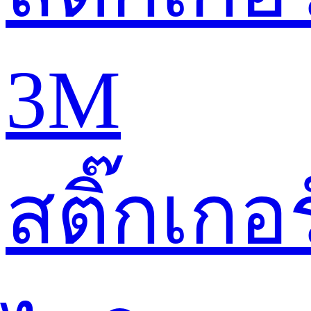
3M
สติ๊กเกอร