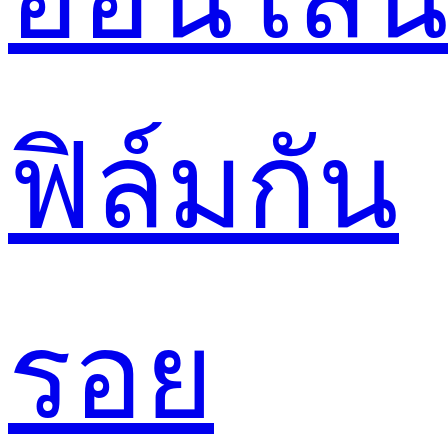
ฟิล์มกัน
รอย