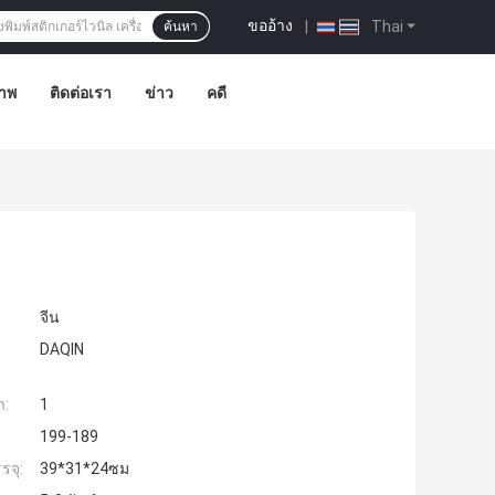
ขออ้าง
|
Thai
ค้นหา
าพ
ติดต่อเรา
ข่าว
คดี
จีน
DAQIN
ำ:
1
199-189
รจุ:
39*31*24ซม