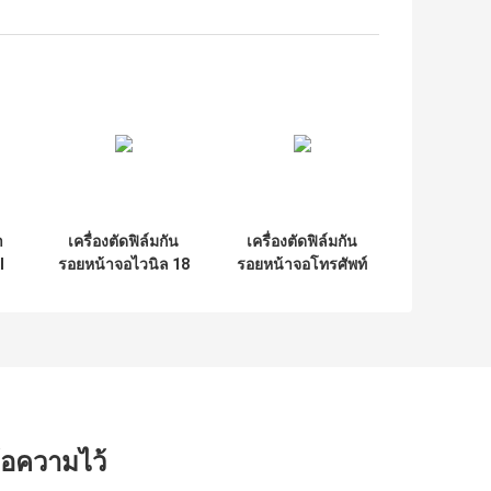
า
เครื่องตัดฟิล์มกัน
เครื่องตัดฟิล์มกัน
l
รอยหน้าจอไวนิล 18
รอยหน้าจอโทรศัพท์
ล
ซม. บริการเครื่องทำ
ไร้สาย Daqin ปรับ
ra
ผิวมือถือ
แต่งได้
ข้อความไว้