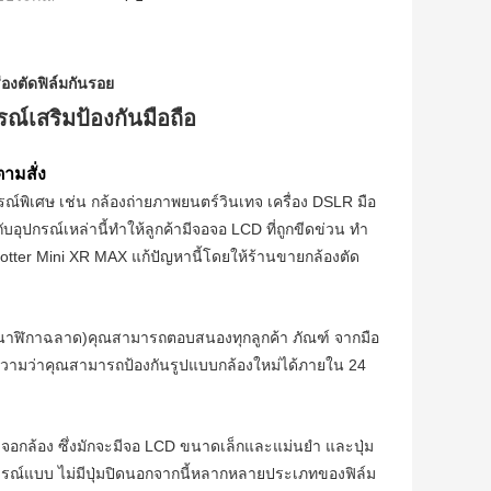
ื่องตัดฟิล์มกันรอย
ณ์เสริมป้องกันมือถือ
ามสั่ง
ณ์พิเศษ เช่น กล้องถ่ายภาพยนตร์วินเทจ เครื่อง DSLR มือ
กับอุปกรณ์เหล่านี้ทําให้ลูกค้ามีจอจอ LCD ที่ถูกขีดข่วน ทํา
tter Mini XR MAX แก้ปัญหานี้โดยให้ร้านขายกล้องตัด
 และนาฬิกาฉลาด)คุณสามารถตอบสนองทุกลูกค้า ภัณฑ์ จากมือ
ความว่าคุณสามารถป้องกันรูปแบบกล้องใหม่ได้ภายใน 24
รับจอกล้อง ซึ่งมักจะมีจอ LCD ขนาดเล็กและแม่นยํา และปุ่ม
มบูรณ์แบบ ไม่มีปุ่มปิดนอกจากนี้หลากหลายประเภทของฟิล์ม