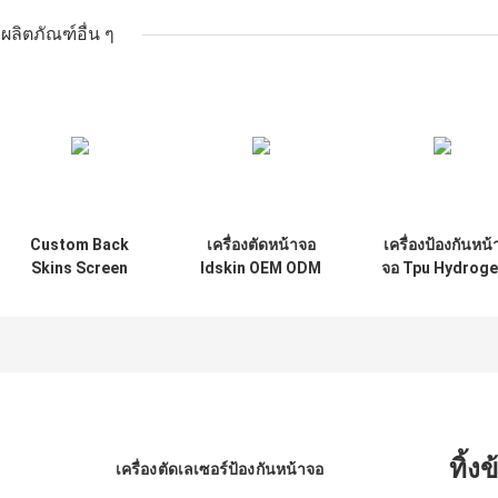
ผลิตภัณฑ์อื่น ๆ
Custom Back
เครื่องตัดหน้าจอ
เครื่องป้องกันหน้
Skins Screen
Idskin OEM ODM
จอ Tpu Hydroge
Protector Cutter
สำหรับนาฬิกา
ในฟิล์มไฮโดรเจ
สำหรับ Apple
Apple Watch Ult
Watch Ultra
49 มม
38mm Hydrogel
Film
ทิ้ง
เครื่องตัดเลเซอร์ป้องกันหน้าจอ