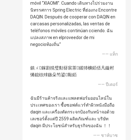
móvil “XIAOMI”. Cuando เดินทางไปร่วมงาน
นิทรรศการ Spring Electric ที่ฮ่องกง Encontre
DAQIN. Después de cooperar con DAQIN en
carcasas personalizadas, las ventas de
teléfonos móviles continúan cciendo. ฉัน
แปลงสภาพ en elproveedor de mi
negocioท้องถิ่น”
—— แท็ก
鎮ㄨ鎵剧殑璧勬簮宸茶鍒犻櫎銆佸凡鏇村
悕鎴栨殏鏃朵笉鍙敤銆
—— ปีเตอร์
ฉันมีร้านค้าจริงและแพลตฟอร์มออนไลน์ใน
ประเทศของเรา ซื้อซอฟต์แวร์ทำผิวหนังมือถือ
daqin และเครื่องตัดกระจกป้องกันหน้าจอด้วย
เลเซอร์ตั้งแต่ปี 2559 ผลิตภัณฑ์และ บริษัท
daqin มีประโยชน์สำหรับธุรกิจของฉัน ！！
—— ชาห์บาซ