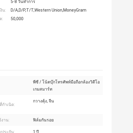
5-8 วันทำการ
งิน:
D/A,D/P,T/T,Western Union,MoneyGram
ต:
50,000
พีซี / โน้ตบุ๊กโทรศัพท์มือถือกล้องวิดีโอ
เกมสมาร์ท
กวางตุ้ง, จีน
ี่กำเนิด:
้งาน:
ฟิล์มกันรอย
บประกัน:
1 ปี