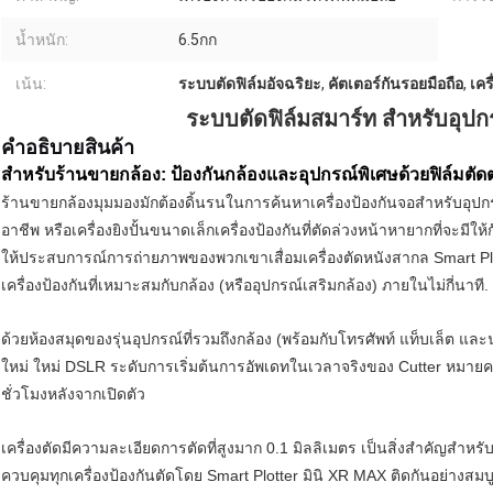
น้ำหนัก:
6.5กก
เน้น:
ระบบตัดฟิล์มอัจฉริยะ
,
คัตเตอร์กันรอยมือถือ
,
เคร
ระบบตัดฟิล์มสมาร์ท สําหรับอุปกร
คําอธิบายสินค้า
สําหรับร้านขายกล้อง: ป้องกันกล้องและอุปกรณ์พิเศษด้วยฟิล์มตัดต
ร้านขายกล้องมุมมองมักต้องดิ้นรนในการค้นหาเครื่องป้องกันจอสําหรับอุปกร
อาชีพ หรือเครื่องยิงปั้นขนาดเล็กเครื่องป้องกันที่ตัดล่วงหน้าหายากที่จะมีให้
ให้ประสบการณ์การถ่ายภาพของพวกเขาเสื่อมเครื่องตัดหนังสากล Smart Plo
เครื่องป้องกันที่เหมาะสมกับกล้อง (หรืออุปกรณ์เสริมกล้อง) ภายในไม่กี่นาที.
ด้วยห้องสมุดของรุ่นอุปกรณ์ที่รวมถึงกล้อง (พร้อมกับโทรศัพท์ แท็บเล็ต
ใหม่ ใหม่ DSLR ระดับการเริ่มต้นการอัพเดทในเวลาจริงของ Cutter หมาย
ชั่วโมงหลังจากเปิดตัว
เครื่องตัดมีความละเอียดการตัดที่สูงมาก 0.1 มิลลิเมตร เป็นสิ่งสําคัญสําห
ควบคุมทุกเครื่องป้องกันตัดโดย Smart Plotter มินิ XR MAX ติดกันอย่างส