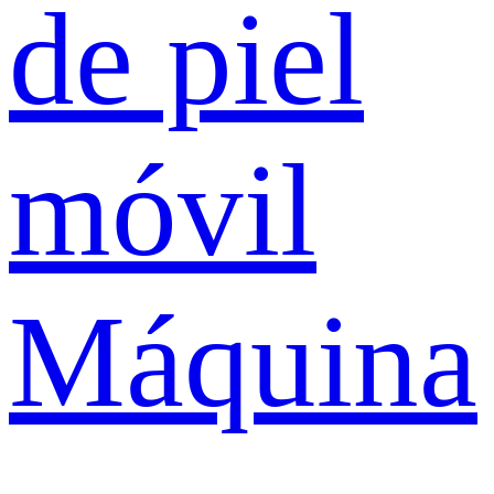
de piel
móvil
Máquina