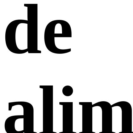
de
alim