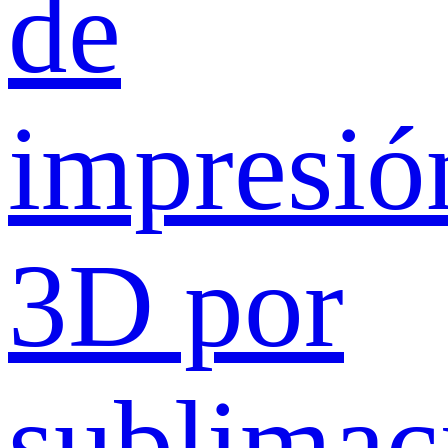
de
impresió
3D por
sublimac