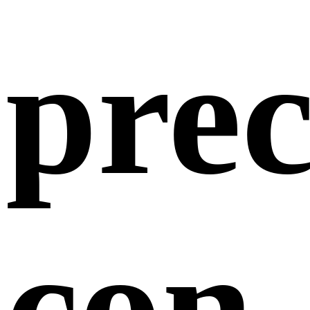
prec
con