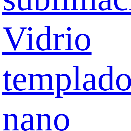
Vidrio
templad
nano