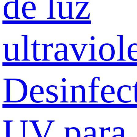
de luz
ultraviol
Desinfec
UV para