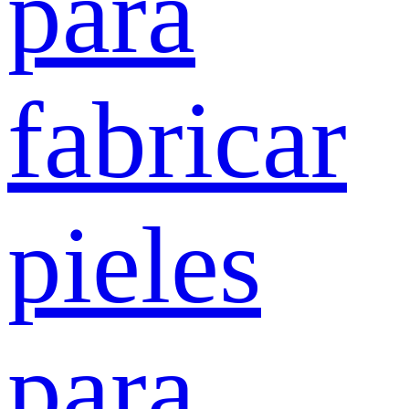
para
fabricar
pieles
para