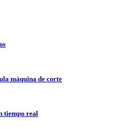
os
cula máquina de corte
n tiempo real