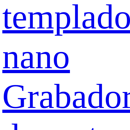
templad
nano
Grabado