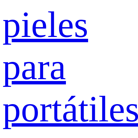
pieles
para
portátile