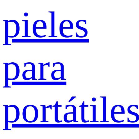
pieles
para
portátile