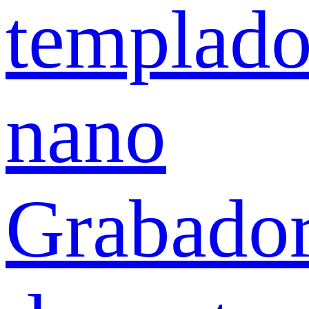
templad
nano
Grabado