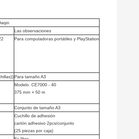
Daqin
Las observaciones
22
Para computadoras portátiles y PlayStation
illas))
Para tamaño A3
Modelo: CE7000 - 40
375 mm × 50 m
Conjunto de tamaño A3
Cuchillo de adhesión
cartón adhesivo 2pcs/conjunto
(25 piezas por caja)
Es libre.