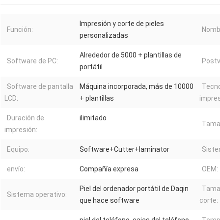
Impresión y corte de pieles
Función:
Nombr
personalizadas
Alrededor de 5000 + plantillas de
Software de PC:
Postv
portátil
Software de pantalla
Máquina incorporada, más de 10000
Tecno
LCD:
+ plantillas
impres
Duración de
ilimitado
Tamañ
impresión:
Equipo:
Software+Cutter+laminator
Siste
envío:
Compañía expresa
OEM:
Piel del ordenador portátil de Daqin
Tama
Sistema operativo:
que hace software
corte:
piel del teléfono, cajas del teléfono,
Temp