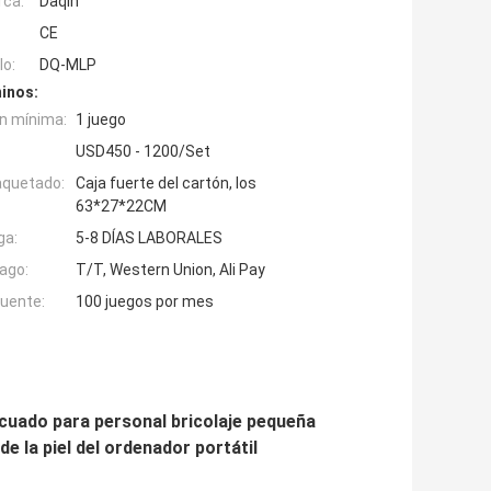
rca:
Daqin
CE
o:
DQ-MLP
inos:
n mínima:
1 juego
USD450 - 1200/Set
aquetado:
Caja fuerte del cartón, los
63*27*22CM
ga:
5-8 DÍAS LABORALES
ago:
T/T, Western Union, Ali Pay
fuente:
100 juegos por mes
decuado para personal bricolaje pequeña
e la piel del ordenador portátil