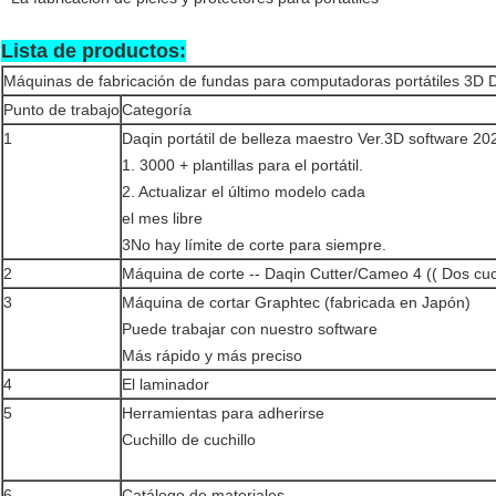
Lista de productos:
Máquinas de fabricación de fundas para computadoras portátiles 3D 
Punto de trabajo
Categoría
1
Daqin portátil de belleza maestro Ver.3D software 20
1. 3000 + plantillas para el portátil.
2. Actualizar el último modelo cada
el mes libre
3No hay límite de corte para siempre.
2
Máquina de corte -- Daqin Cutter/Cameo 4 (( Dos cuch
3
Máquina de cortar Graphtec (fabricada en Japón)
Puede trabajar con nuestro software
Más rápido y más preciso
4
El laminador
5
Herramientas para adherirse
Cuchillo de cuchillo
6
Catálogo de materiales