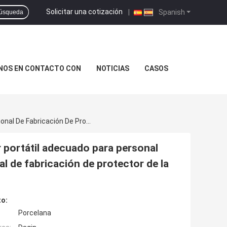
Solicitar una cotización
|
Spanish
úsqueda
NOS EN CONTACTO CON
NOTICIAS
CASOS
Máquina De Fabricación De La Piel Del Ordenador Portátil Adecuado Para Personal Bricolaje Pequeña Empresa En Línea Y Profesional De Fabricación De Protector De La Piel Del Ordenador Portátil
r portátil adecuado para personal
al de fabricación de protector de la
to:
Porcelana