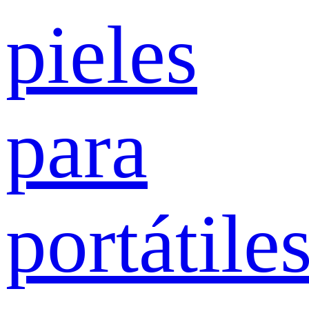
pieles
para
portátile