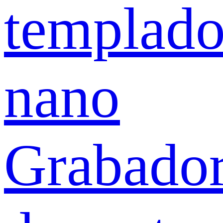
templad
nano
Grabado