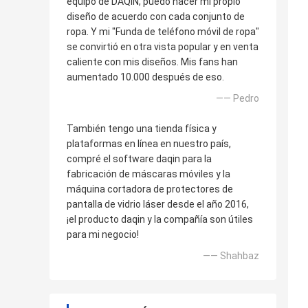
equipo de DAQIN, puedo hacer mi propio
diseño de acuerdo con cada conjunto de
ropa. Y mi "Funda de teléfono móvil de ropa"
se convirtió en otra vista popular y en venta
caliente con mis diseños. Mis fans han
aumentado 10.000 después de eso.
—— Pedro
También tengo una tienda física y
plataformas en línea en nuestro país,
compré el software daqin para la
fabricación de máscaras móviles y la
máquina cortadora de protectores de
pantalla de vidrio láser desde el año 2016,
¡el producto daqin y la compañía son útiles
para mi negocio!
—— Shahbaz