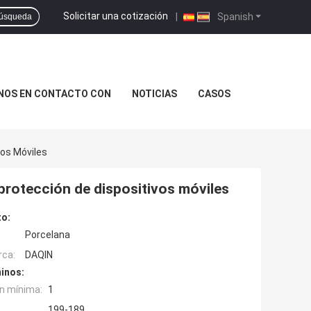
Solicitar una cotización
|
Spanish
úsqueda
NOS EN CONTACTO CON
NOTICIAS
CASOS
vos Móviles
 protección de dispositivos móviles
to:
Porcelana
rca:
DAQIN
inos:
n mínima:
1
199-189