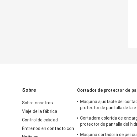
Sobre
Cortador de protector de pa
Máquina ajustable del cortad
Sobre nosotros
protector de pantalla de la e
Viaje de la fábrica
engomada del vinilo de la pr
Cortadora colorida de encar
Control de calidad
IPhone
protector de pantalla del hi
Éntrenos en contacto con
para la impresión de la etiqu
Máquina cortadora de pelícu
engomada
Noticias