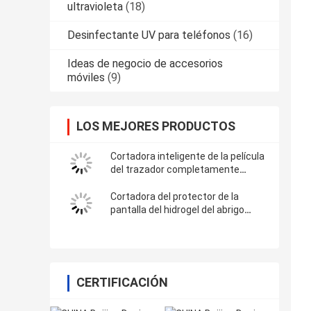
ultravioleta
(18)
Desinfectante UV para teléfonos
(16)
Ideas de negocio de accesorios
móviles
(9)
LOS MEJORES PRODUCTOS
Cortadora inteligente de la película
del trazador completamente
automático de la etiqueta
engomada del vinilo con Wifi
Cortadora del protector de la
Bluetooth
pantalla del hidrogel del abrigo
completo para las etiquetas
engomadas del vinilo de 3M
CERTIFICACIÓN