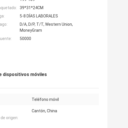
aquetado:
39*31*24CM
ga:
5-8 DÍAS LABORALES
ago:
D/A, D/P, T/T, Western Union,
MoneyGram
fuente:
50000
e dispositivos móviles
Teléfono móvil
Cantón, China
 de origen: