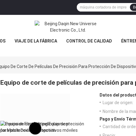
B
OS
VIAJE DE LA FÁBRICA
CONTROL DE CALIDAD
ÉNTRE
quipo De Corte De Películas De Precisión Para Protección De Dispositi
Equipo de corte de películas de precisión para
Datos del produc
Lugar de origen:
Nombre de la ma
Pago y Envío Térm
Cantidad de orde
Precio: