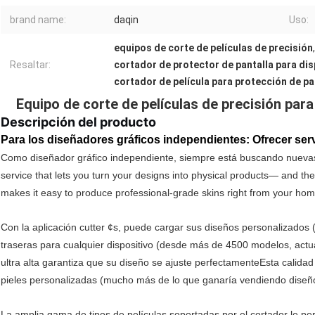
brand name:
daqin
Uso:
equipos de corte de películas de precisión
,
Resaltar:
cortador de protector de pantalla para di
cortador de película para protección de pa
Equipo de corte de películas de precisión par
Descripción del producto
Para los diseñadores gráficos independientes: Ofrecer serv
Como diseñador gráfico independiente, siempre está buscando nuevas
service that lets you turn your designs into physical products— and th
makes it easy to produce professional-grade skins right from your hom
Con la aplicación cutter ¢s, puede cargar sus diseños personalizados (l
traseras para cualquier dispositivo (desde más de 4500 modelos, actu
ultra alta garantiza que su diseño se ajuste perfectamenteEsta calida
pieles personalizadas (mucho más de lo que ganaría vendiendo diseños 
La amplia gama de tipos de películas soportadas por el cortador le per