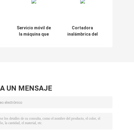
Servicio móvil de
Cortadora
la máquina que
inalámbrica del
hace la piel del
protector de
u
cortador del
pantalla de la
protector de la
película del
oj
pantalla del vinilo
teléfono de Daqin
del 18CM
modificada para
requisitos
particulares
A UN MENSAJE