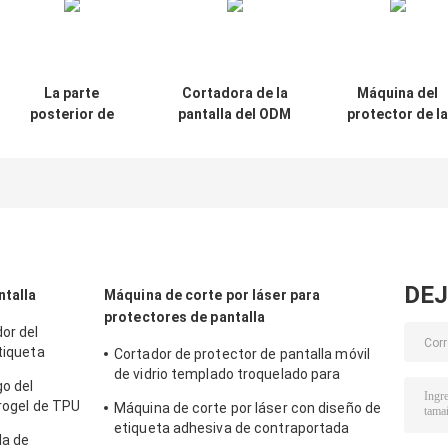
La parte
Cortadora de la
Máquina del
posterior de
pantalla del ODM
protector de la
encargo pela el
del OEM de Idskin
pantalla del
cortador del
para el reloj
hidrogel de Tp
protector de la
en película del
pantalla para la
hidrogel del rel
película del
ultra 49m m de
hidrogel del reloj
Apple
ultra 38m m de
Apple
DEJ
ntalla
Máquina de corte por láser para
protectores de pantalla
or del
tiqueta
Cortador de protector de pantalla móvil
ivacidad para
de vidrio templado troquelado para
go del
pegatinas de protector 9HD
drogel de TPU
Máquina de corte por láser con diseño de
eta
etiqueta adhesiva de contraportada
la de
móvil con protector de pantalla 9HD