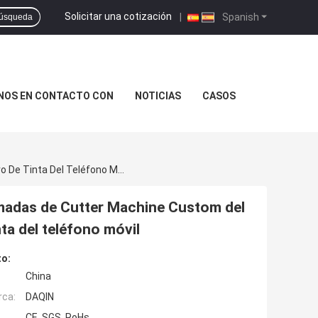
Solicitar una cotización
|
Spanish
úsqueda
NOS EN CONTACTO CON
NOTICIAS
CASOS
Impresora Graph Plotter De Las Etiquetas Engomadas De Cutter Machine Custom Del Guardia De La Pantalla De La Piel Del Chorro De Tinta Del Teléfono Móvil
omadas de Cutter Machine Custom del
inta del teléfono móvil
to:
China
rca:
DAQIN
CE, SGS, RoHs