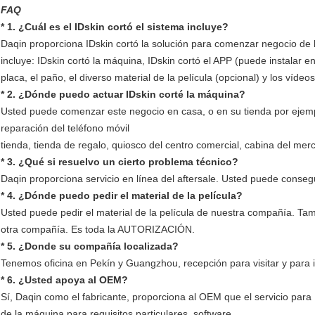
FAQ
* 1. ¿Cuál es el IDskin cortó el sistema incluye?
Daqin proporciona IDskin cortó la solución para comenzar negocio de la
incluye: IDskin cortó la máquina, IDskin cortó el APP (puede instalar en 
placa, el paño, el diverso material de la película (opcional) y los víde
* 2. ¿Dónde puedo actuar IDskin corté la máquina?
Usted puede comenzar este negocio en casa, o en su tienda por ejemplo
reparación del teléfono móvil
tienda, tienda de regalo, quiosco del centro comercial, cabina del me
* 3. ¿Qué si resuelvo un cierto problema técnico?
Daqin proporciona servicio en línea del aftersale. Usted puede consegui
* 4. ¿Dónde puedo pedir el material de la película?
Usted puede pedir el material de la película de nuestra compañía. Tamb
otra compañía. Es toda la AUTORIZACIÓN.
* 5. ¿Donde su compañía localizada?
Tenemos oficina en Pekín y Guangzhou, recepción para visitar y para i
* 6. ¿Usted apoya al OEM?
Sí, Daqin como el fabricante, proporciona al OEM que el servicio para I
de la máquina para requisitos particulares, software