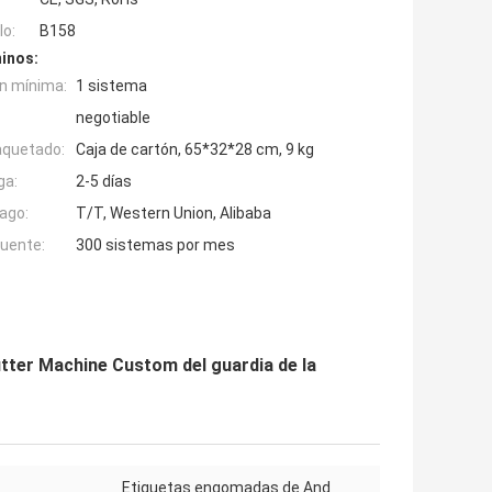
o:
B158
inos:
n mínima:
1 sistema
negotiable
aquetado:
Caja de cartón, 65*32*28 cm, 9 kg
ga:
2-5 días
ago:
T/T, Western Union, Alibaba
fuente:
300 sistemas por mes
tter Machine Custom del guardia de la
Etiquetas engomadas de And