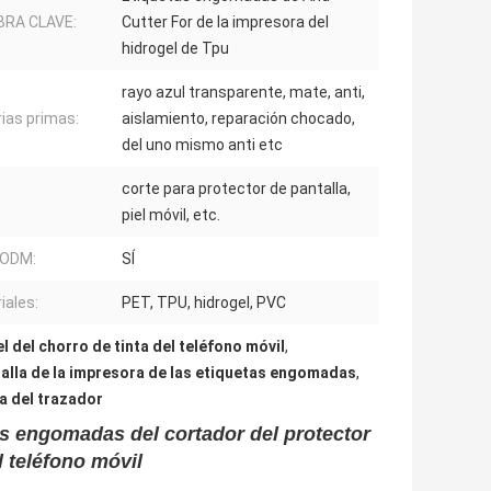
BRA CLAVE:
Cutter For de la impresora del
hidrogel de Tpu
rayo azul transparente, mate, anti,
ias primas:
aislamiento, reparación chocado,
del uno mismo anti etc
corte para protector de pantalla,
piel móvil, etc.
ODM:
SÍ
iales:
PET, TPU, hidrogel, PVC
el del chorro de tinta del teléfono móvil
,
talla de la impresora de las etiquetas engomadas
,
la del trazador
as engomadas del cortador del protector
l teléfono móvil