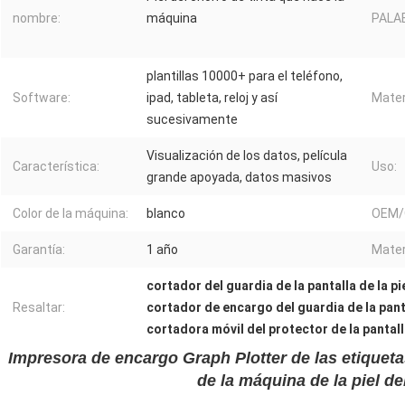
nombre:
máquina
PALA
plantillas 10000+ para el teléfono,
Software:
ipad, tableta, reloj y así
Mater
sucesivamente
Visualización de los datos, película
Característica:
Uso:
grande apoyada, datos masivos
Color de la máquina:
blanco
OEM/
Garantía:
1 año
Mater
cortador del guardia de la pantalla de la pi
Resaltar:
cortador de encargo del guardia de la pan
cortadora móvil del protector de la pantal
Impresora de encargo Graph Plotter de las etiquet
de la máquina de la piel de