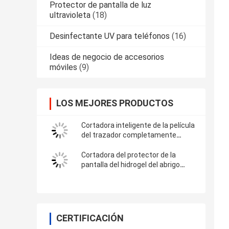
Protector de pantalla de luz
ultravioleta
(18)
Desinfectante UV para teléfonos
(16)
Ideas de negocio de accesorios
móviles
(9)
LOS MEJORES PRODUCTOS
Cortadora inteligente de la película
del trazador completamente
automático de la etiqueta
engomada del vinilo con Wifi
Cortadora del protector de la
Bluetooth
pantalla del hidrogel del abrigo
completo para las etiquetas
engomadas del vinilo de 3M
CERTIFICACIÓN