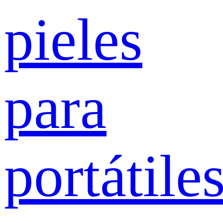
pieles
para
portátile