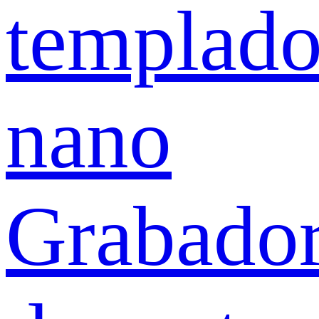
templad
nano
Grabado