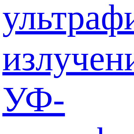
ультраф
излучен
УФ-