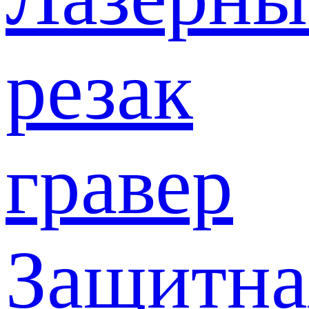
резак
гравер
Защитна