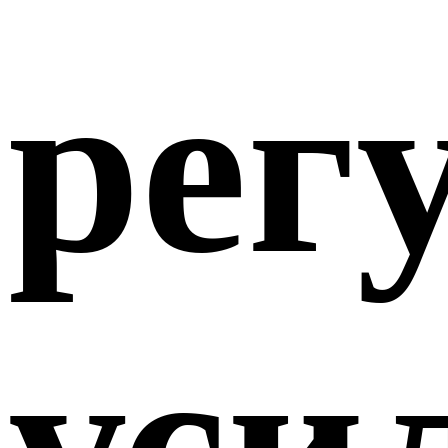
рег
уси