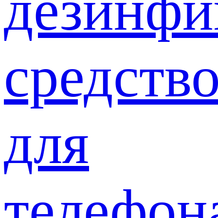
дезинф
средств
для
телефон