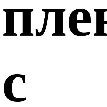
пле
с