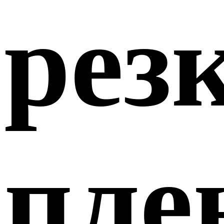
рез
пле