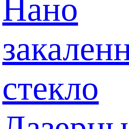
Нано
закален
стекло
Лазерны