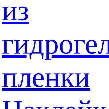
из
гидроге
пленки