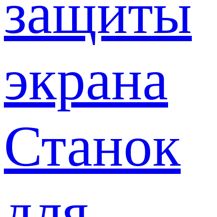
защиты
экрана
Станок
для