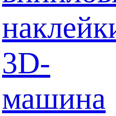
наклейк
3D-
машина