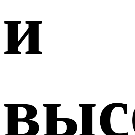
и
выс