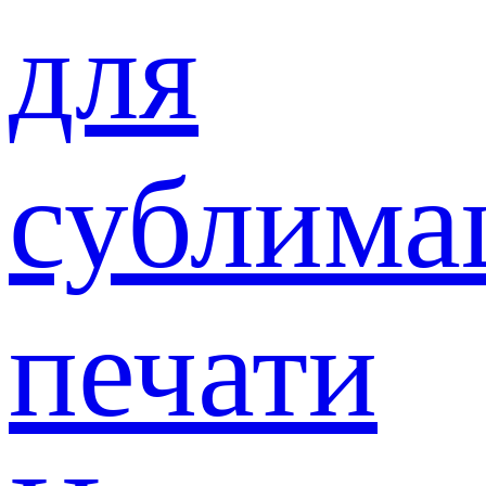
для
сублима
печати