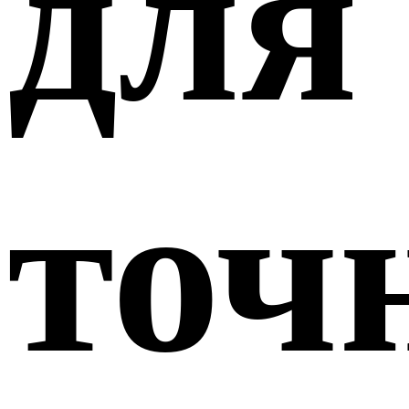
для
точ