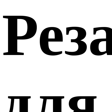
Рез
для