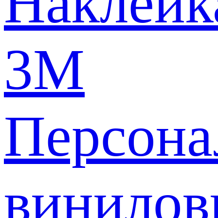
Наклейк
3M
Персона
винилов