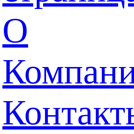
О
Компан
Контакт