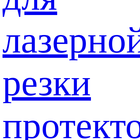
лазерно
резки
протект