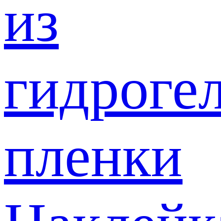
из
гидроге
пленки