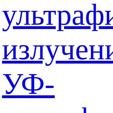
ультраф
излучен
УФ-