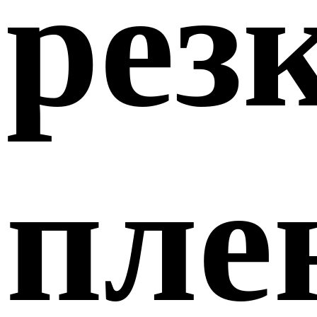
рез
пле