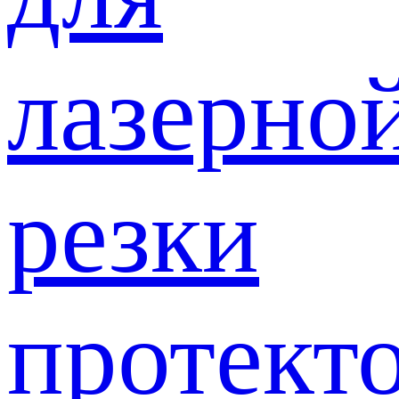
лазерно
резки
протект