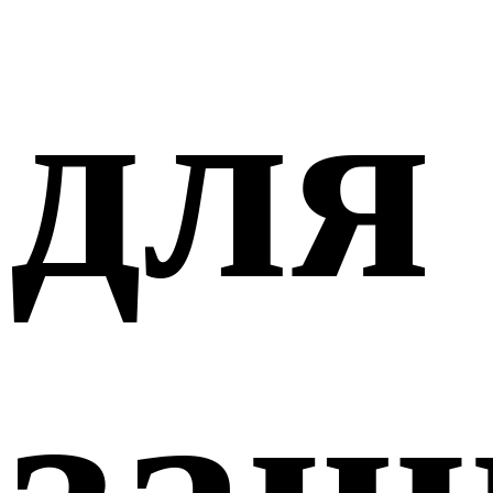
для
защ