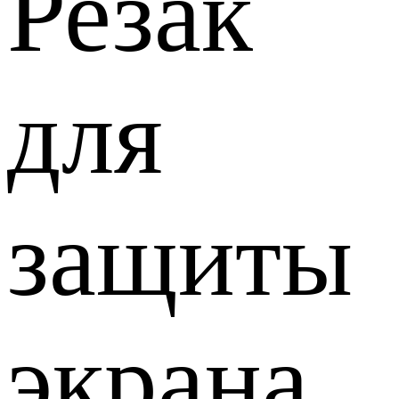
Резак
для
защиты
экрана