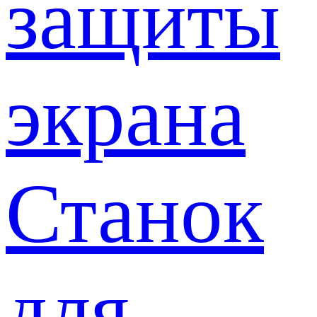
защиты
экрана
Станок
для