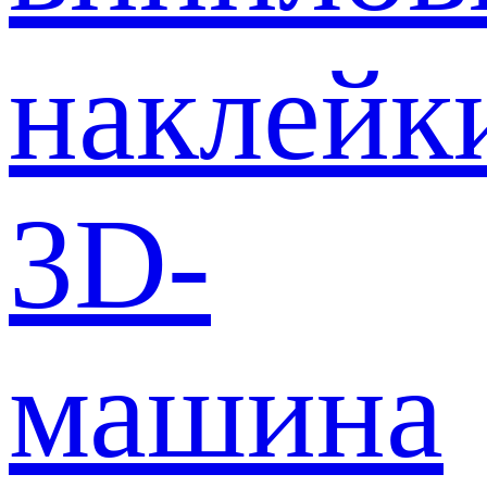
наклейк
3D-
машина