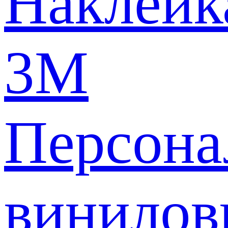
Наклейк
3M
Персона
винилов