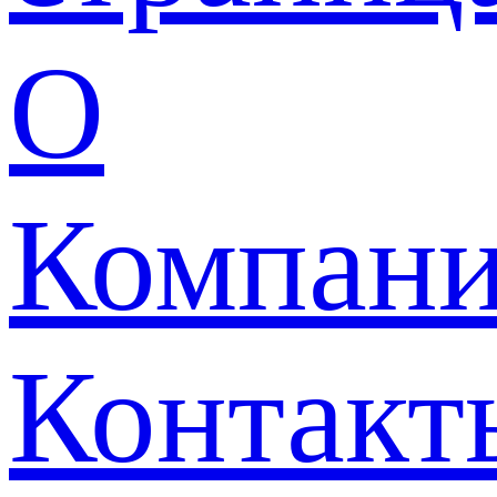
О
Компан
Контакт