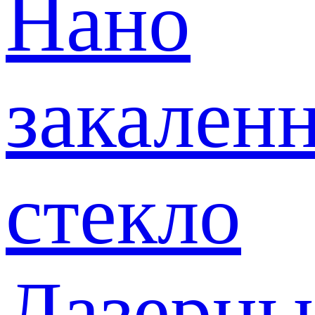
Нано
закален
стекло
Лазерны