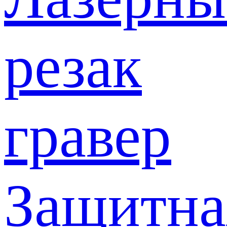
резак
гравер
Защитна