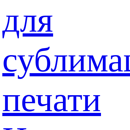
для
сублима
печати