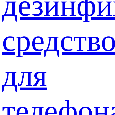
дезинф
средств
для
телефон