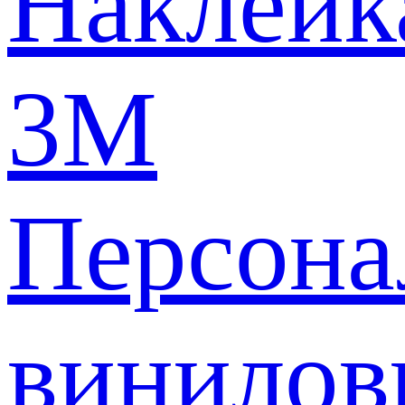
Наклейк
3M
Персона
винилов