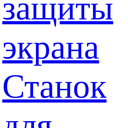
защиты
экрана
Станок
для