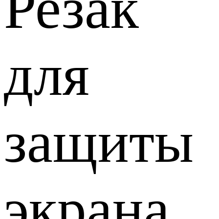
Резак
для
защиты
экрана