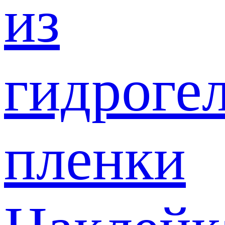
из
гидроге
пленки