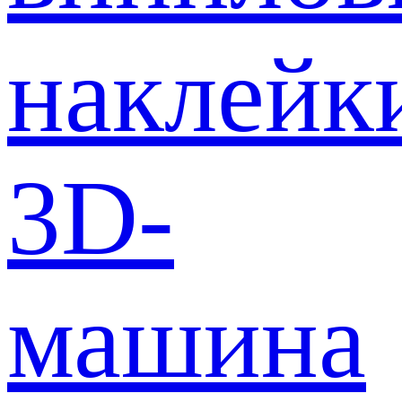
наклейк
3D-
машина