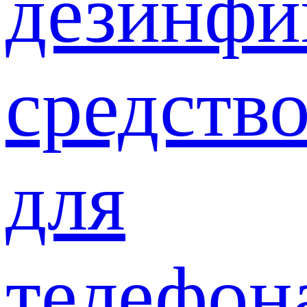
дезинф
средств
для
телефон