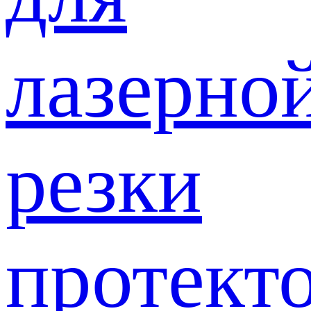
лазерно
резки
протект