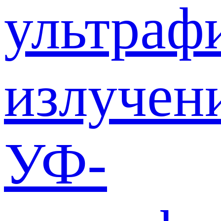
ультраф
излучен
УФ-