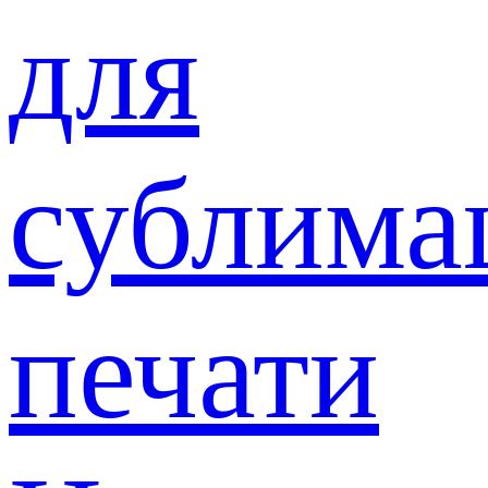
для
сублима
печати