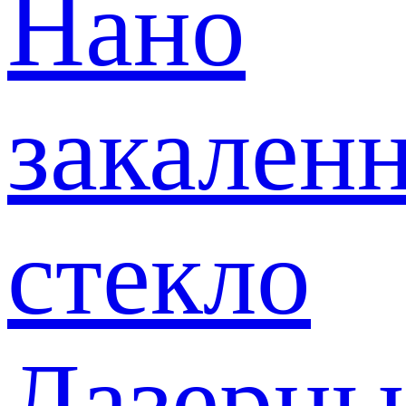
Нано
закален
стекло
Лазерны