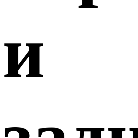
и
зад