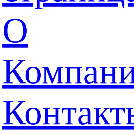
О
Компан
Контакт