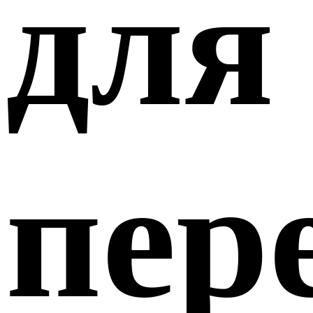
для
пер