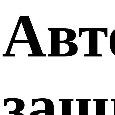
Авт
защ