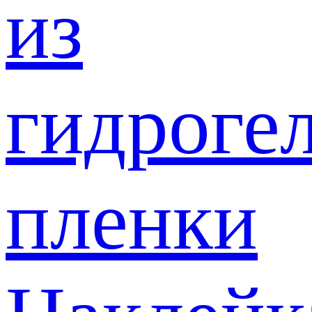
из
гидроге
пленки