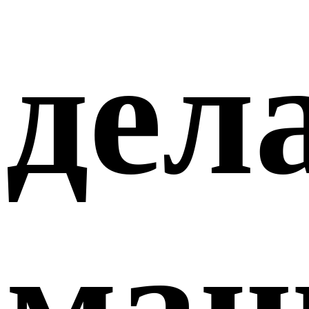
дел
маш