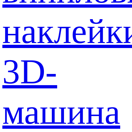
наклейк
3D-
машина