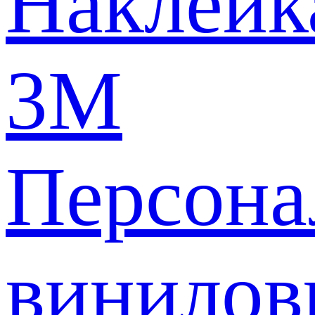
Наклейк
3M
Персона
винилов