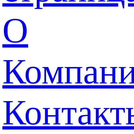
О
Компан
Контакт