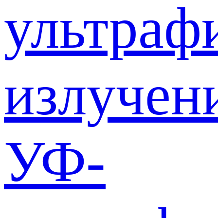
ультраф
излучен
УФ-