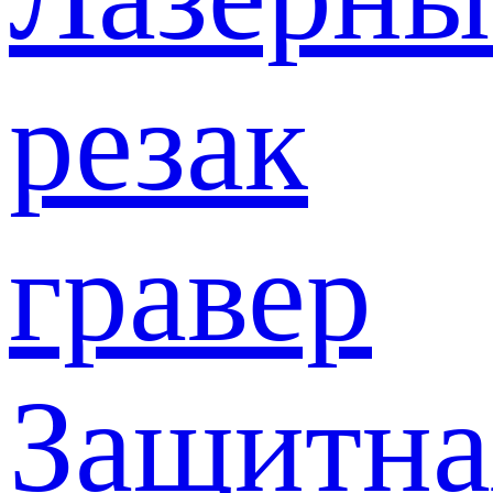
резак
гравер
Защитна