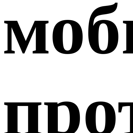
моб
про