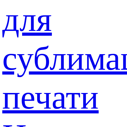
для
сублима
печати