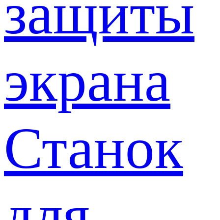
защиты
экрана
Станок
для