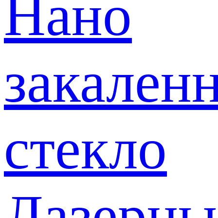
Нано
закален
стекло
Лазерны