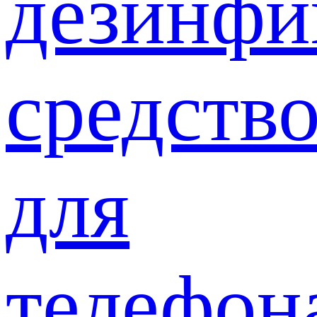
дезинф
средств
для
телефон