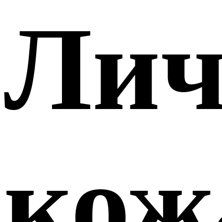
Лич
кож