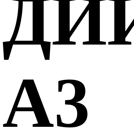
ДИ
А3