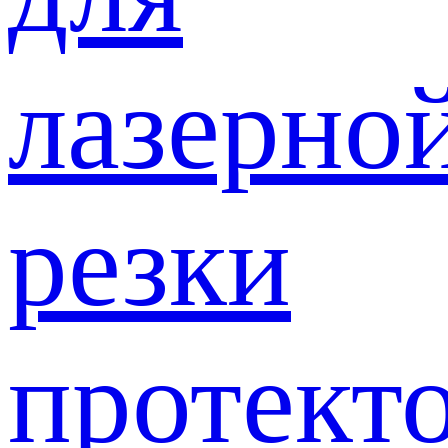
лазерно
резки
протект