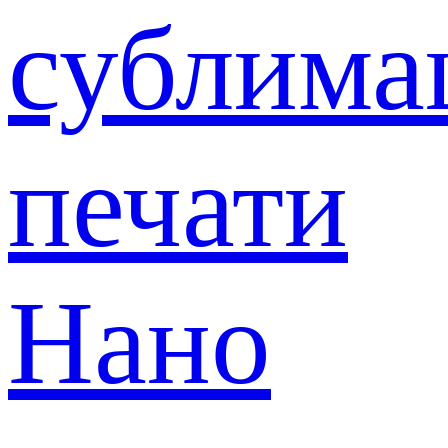
сублима
печати
Нано