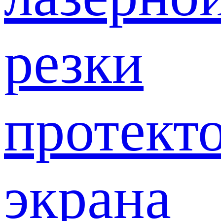
резки
протект
экрана