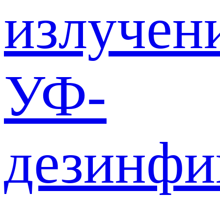
излучен
УФ-
дезинф