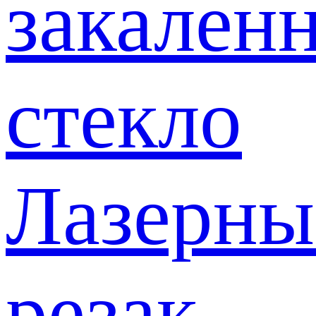
закален
стекло
Лазерны
резак