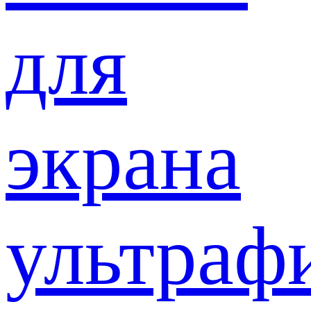
для
экрана
ультраф