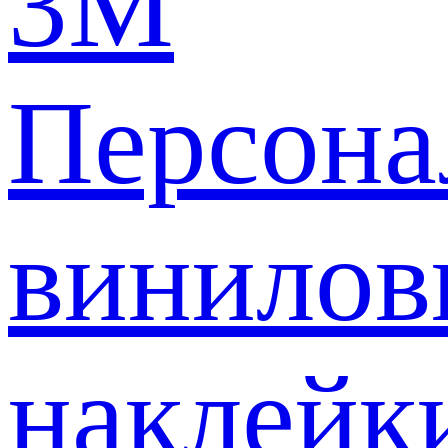
3M
Персона
винилов
наклейк