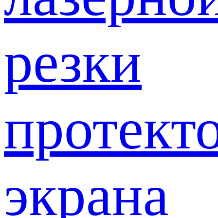
резки
протект
экрана