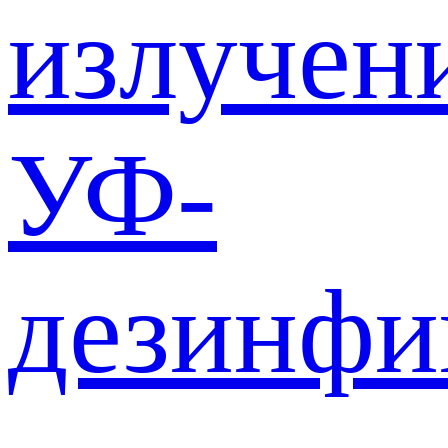
излучен
УФ-
дезинф