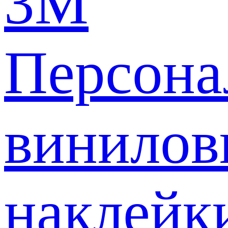
3M
Персона
винилов
наклейк