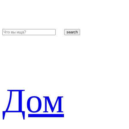
search
Дом