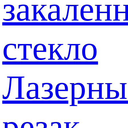
закален
стекло
Лазерны
резак