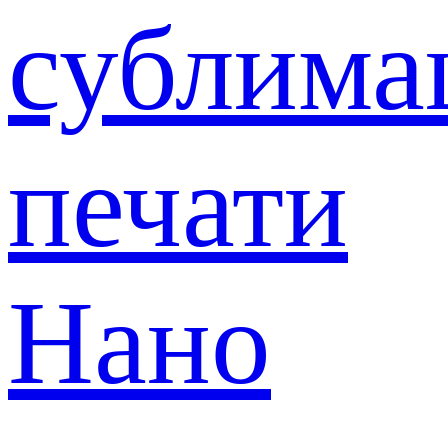
сублима
печати
Нано