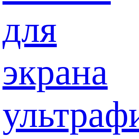
для
экрана
ультраф