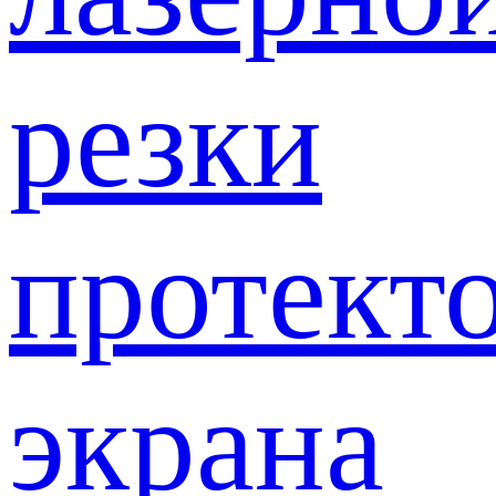
резки
протект
экрана