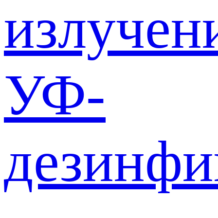
излучен
УФ-
дезинф