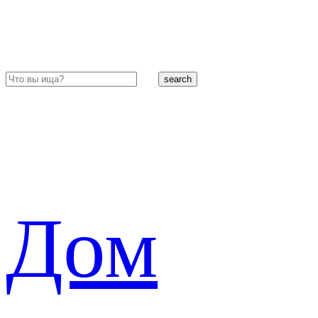
search
Дом