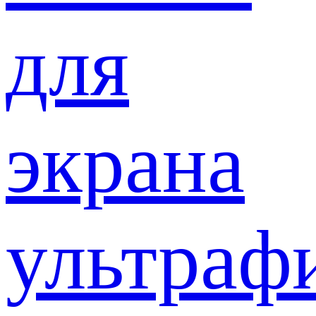
для
экрана
ультраф