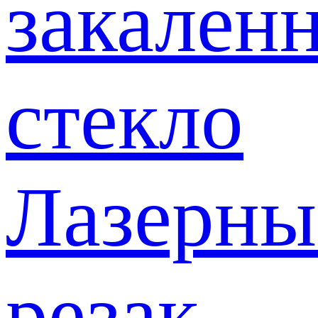
закален
стекло
Лазерны
резак