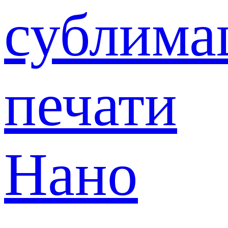
сублима
печати
Нано