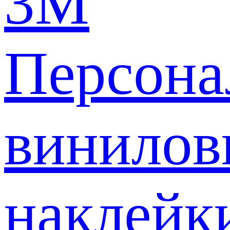
3M
Персона
винилов
наклейк