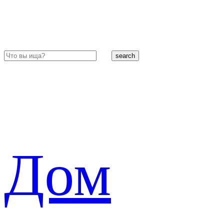
search
Дом