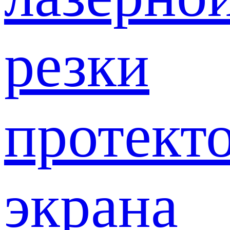
резки
протект
экрана