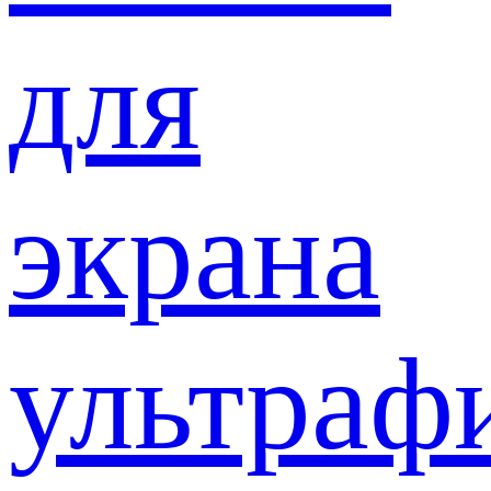
для
экрана
ультраф