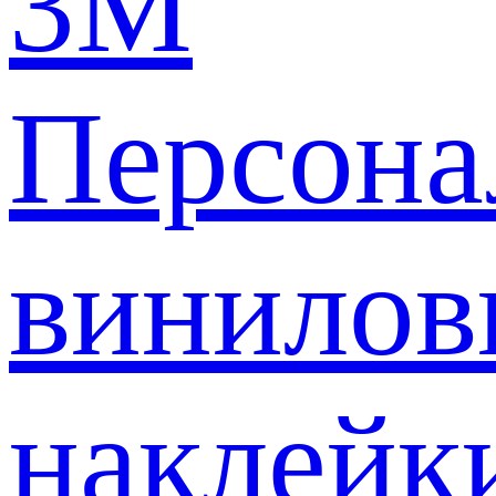
3M
Персона
винилов
наклейк