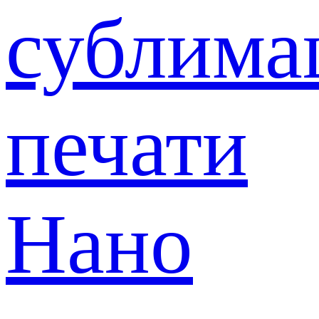
сублима
печати
Нано