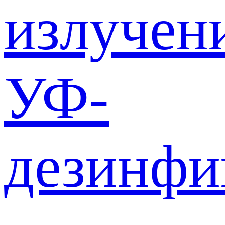
излучен
УФ-
дезинф