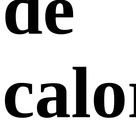
de
calo