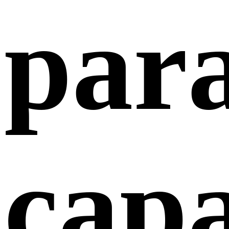
par
cap