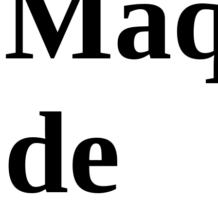
Máq
de