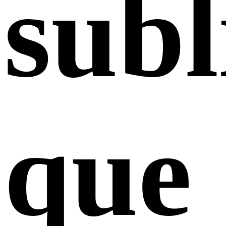
sub
que