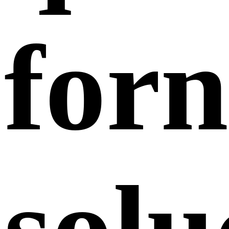
forn
solu