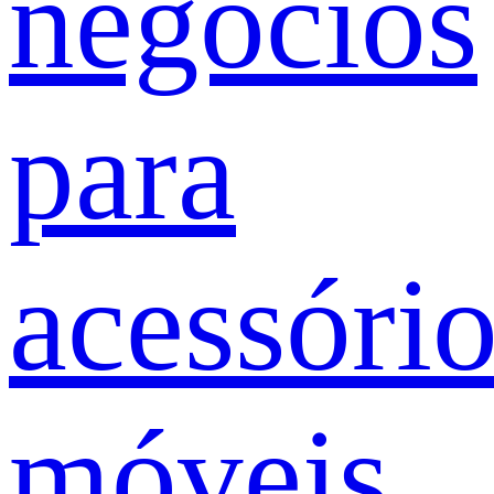
negócios
para
acessóri
móveis