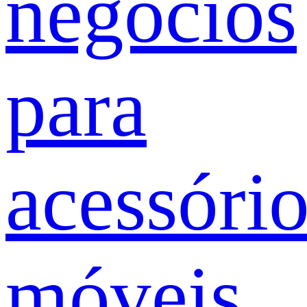
negócios
para
acessóri
móveis