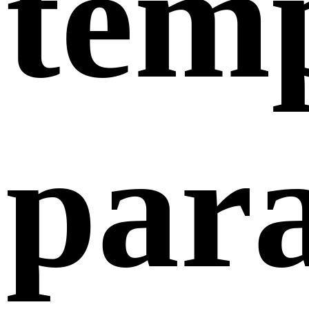
tem
par