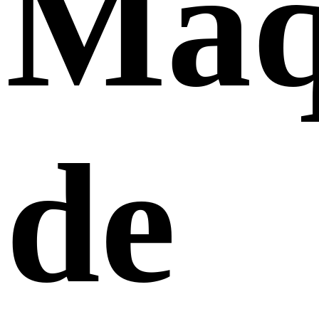
Máq
de