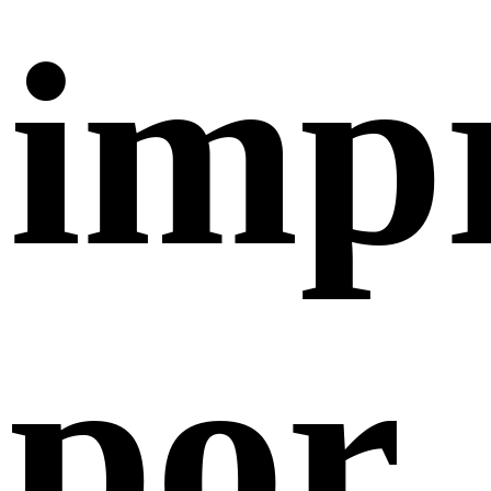
imp
por