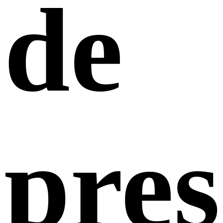
de
pres