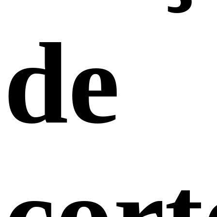
de
cort