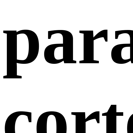
par
cort