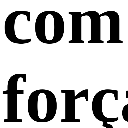
com
forç