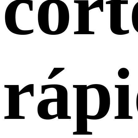
cort
ráp