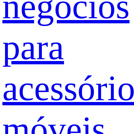
negócios
para
acessóri
móveis