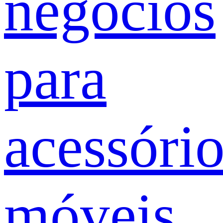
negócios
para
acessóri
móveis