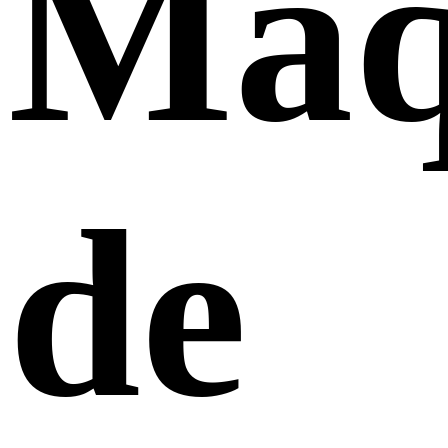
Máq
de