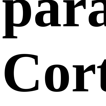
par
Cor