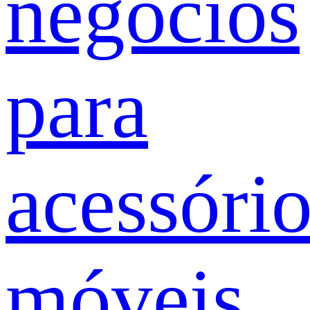
negócios
para
acessóri
móveis