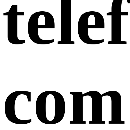
tele
com