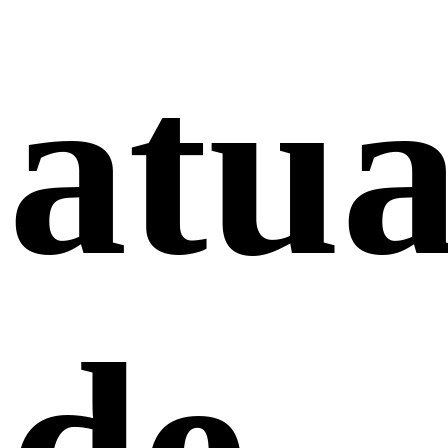
atua
de