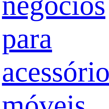
negócios
para
acessóri
móveis