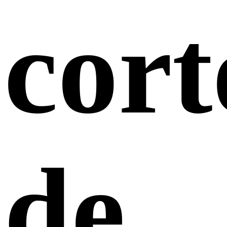
cort
de