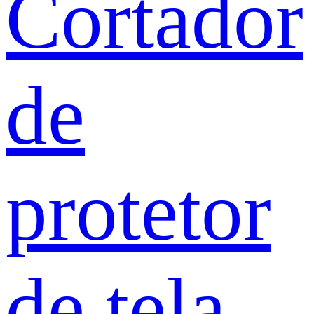
Cortador
de
protetor
de tela