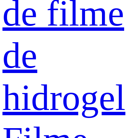
de filme
de
hidrogel