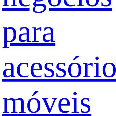
para
acessóri
móveis