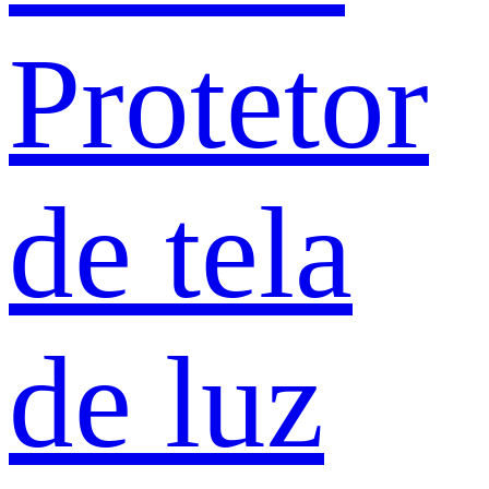
Protetor
de tela
de luz