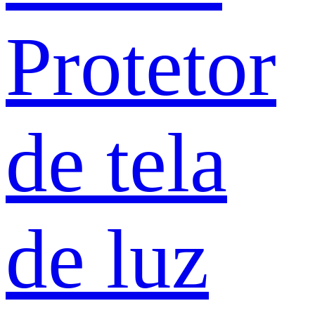
Protetor
de tela
de luz