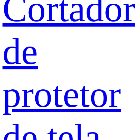
Cortador
de
protetor
de tela