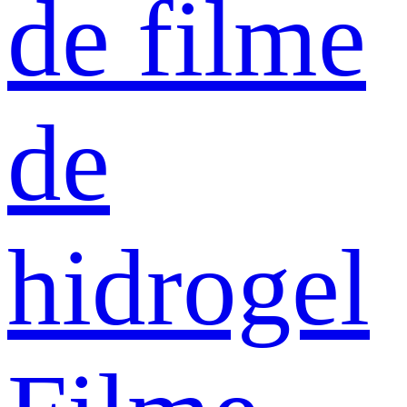
de filme
de
hidrogel