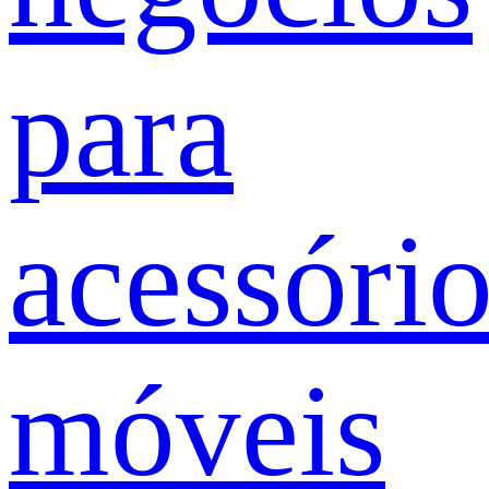
para
acessóri
móveis