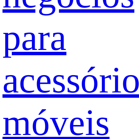
para
acessóri
móveis