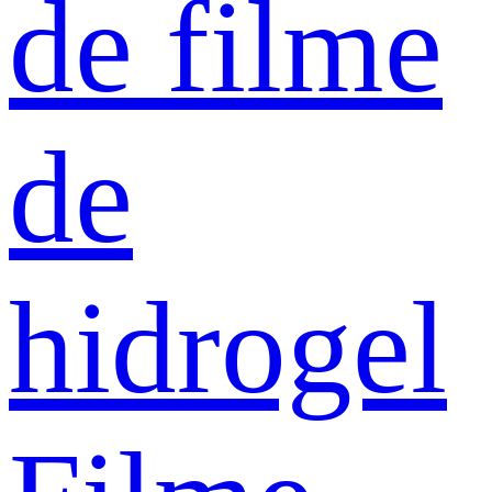
de filme
de
hidrogel