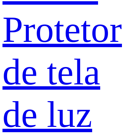
Protetor
de tela
de luz