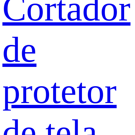
Cortador
de
protetor
de tela