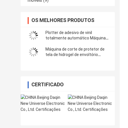
móveis
(9)
OS MELHORES PRODUTOS
Plotter de adesivo de vinil
totalmente automático Máquina
de corte de filme inteligente com
Wi-Fi Bluetooth
Máquina de corte de protetor de
tela de hidrogel de envoltório
completo para decalques adesivos
de vinil 3M
CERTIFICADO