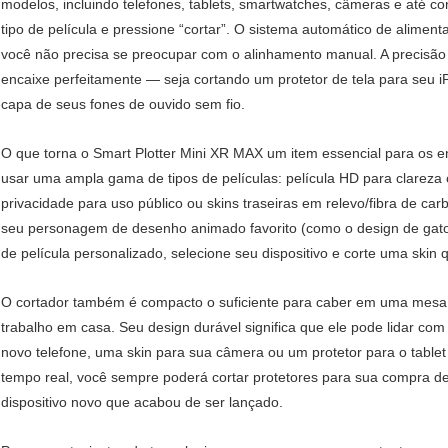
modelos, incluindo telefones, tablets, smartwatches, câmeras e até c
tipo de película e pressione “cortar”. O sistema automático de aliment
você não precisa se preocupar com o alinhamento manual. A precisão
encaixe perfeitamente — seja cortando um protetor de tela para seu i
capa de seus fones de ouvido sem fio.
O que torna o Smart Plotter Mini XR MAX um item essencial para os ent
usar uma ampla gama de tipos de películas: película HD para clareza cri
privacidade para uso público ou skins traseiras em relevo/fibra de ca
seu personagem de desenho animado favorito (como o design de gat
de película personalizado, selecione seu dispositivo e corte uma skin 
O cortador também é compacto o suficiente para caber em uma mesa 
trabalho em casa. Seu design durável significa que ele pode lidar com
novo telefone, uma skin para sua câmera ou um protetor para o tablet
tempo real, você sempre poderá cortar protetores para sua compra 
dispositivo novo que acabou de ser lançado.