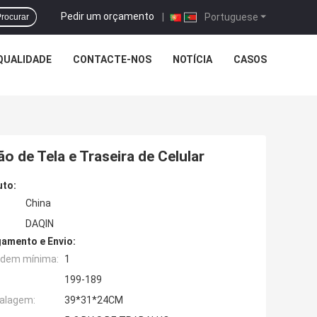
Pedir um orçamento
|
Portuguese
rocurar
QUALIDADE
CONTACTE-NOS
NOTÍCIA
CASOS
o de Tela e Traseira de Celular
uto:
China
DAQIN
amento e Envio:
rdem mínima:
1
199-189
alagem:
39*31*24CM