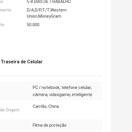
a:
5-8 DIAS DE TRABALHO
mento:
D/A,D/P,T/T,Western
Union,MoneyGram
te:
50.000
 Traseira de Celular
PC / notebook, telefone celular,
câmera, videogame, inteligente
Cantão, China
 de Origem:
Filme de proteção