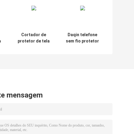
Cortador de
Daqin telefone
a
protetor de tela
sem fio protetor
e
de vinil de 18 cm
de tela máquina
o
Serviço de
de corte
máquina de
personalizada
fabricação de
pele móvel
xe mensagem