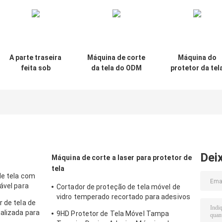
A parte traseira
Máquina de corte
Máquina do
feita sob
da tela do ODM
protetor da tel
encomenda
do OEM de Idskin
do Hydrogel d
descasca o
para o relógio
Tpu no filme d
cortador do
Hydrogel do
protetor da tela
relógio ultra
para o filme do
49mm de Apple
Hydrogel do
relógio ultra
38mm de Apple
Dei
Máquina de corte a laser para protetor de
tela
de tela com
ável para
Cortador de proteção de tela móvel de
vidro temperado recortado para adesivos
 de tela de
protetores 9HD
nalizada para
9HD Protetor de Tela Móvel Tampa