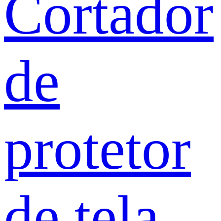
Cortador
de
protetor
de tela