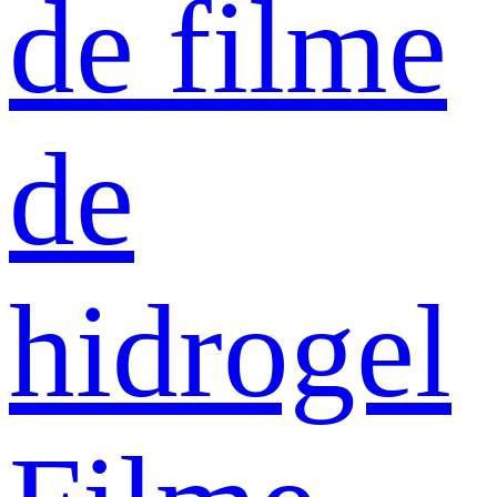
de filme
de
hidrogel