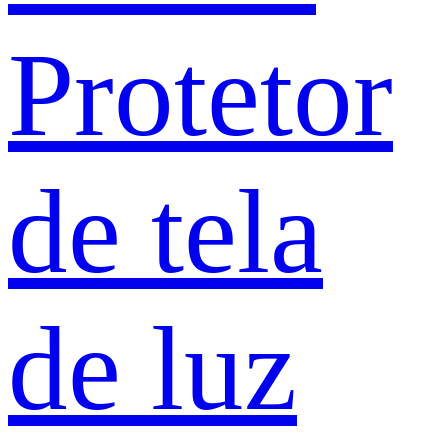
Protetor
de tela
de luz