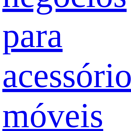
para
acessóri
móveis