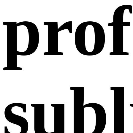
prof
subl