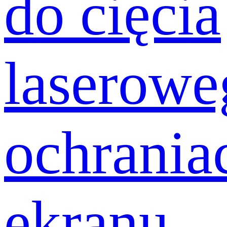
do cięcia
laserowe
ochrania
ekranu