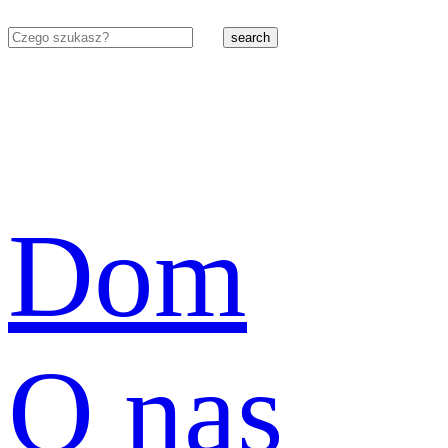
search
Dom
O nas