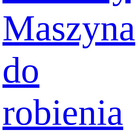
Maszyna
do
robienia