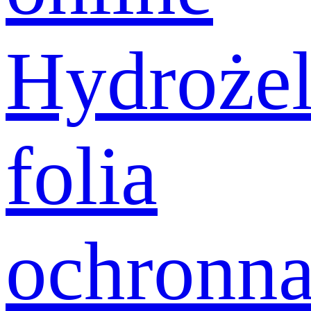
Hydroże
folia
ochronn