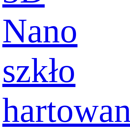
Nano
szkło
hartowa