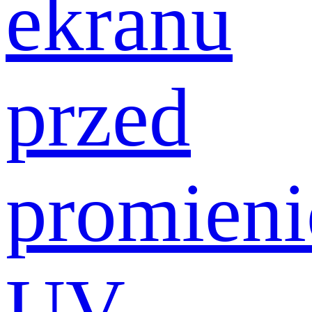
ekranu
przed
promien
UV