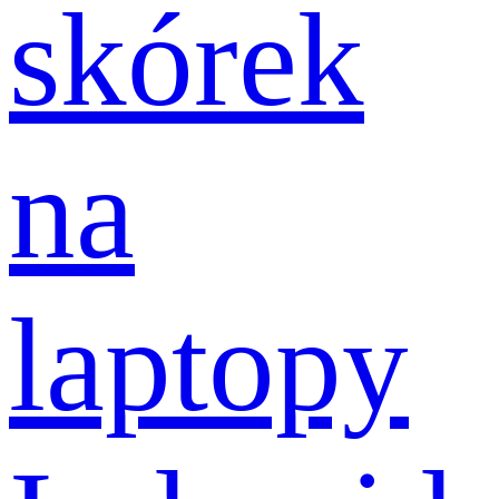
skórek
na
laptopy