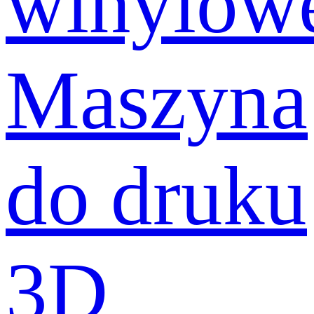
winylow
Maszyna
do druku
3D