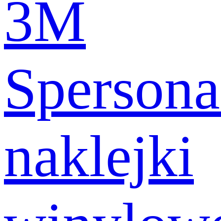
3M
Spersona
naklejki