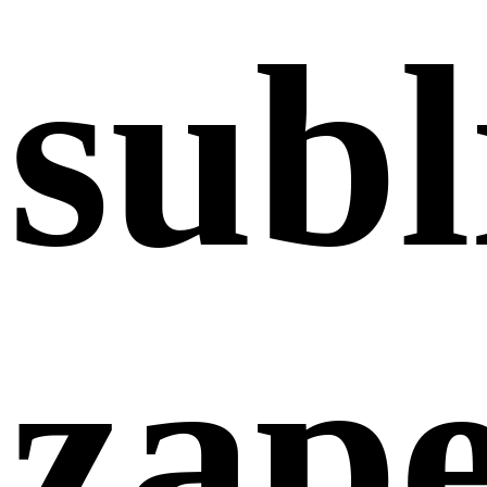
sub
zap