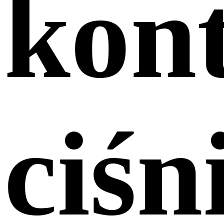
kont
ciśn