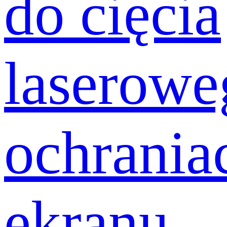
do cięcia
laserowe
ochrania
ekranu