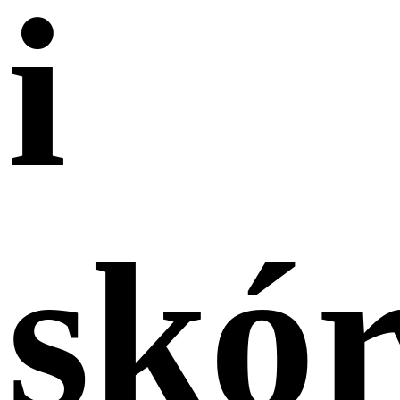
i
skó