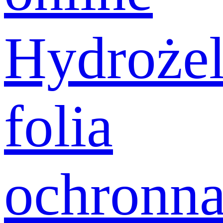
Hydroże
folia
ochronn