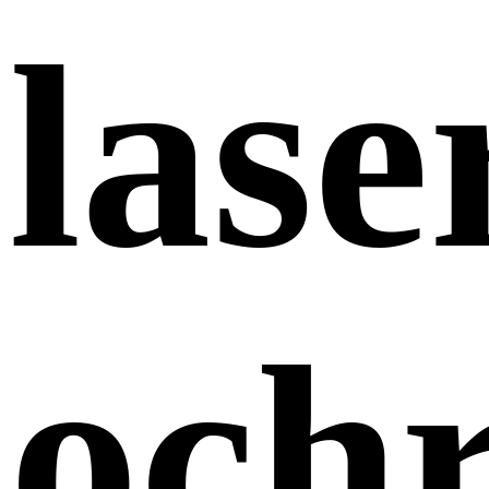
las
och