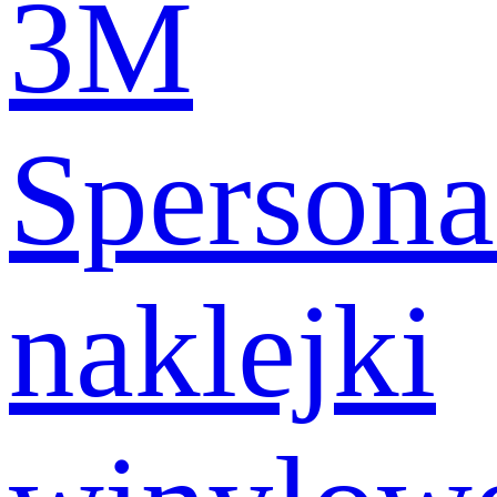
3M
Spersona
naklejki