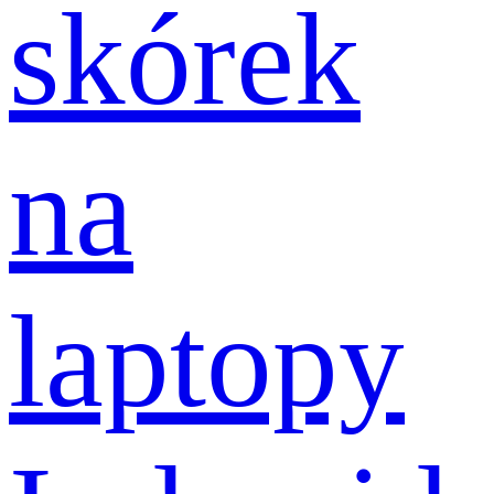
skórek
na
laptopy