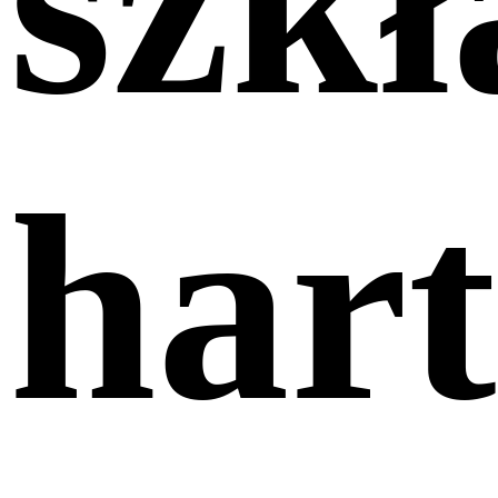
szkł
har