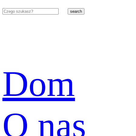
search
Dom
O nas