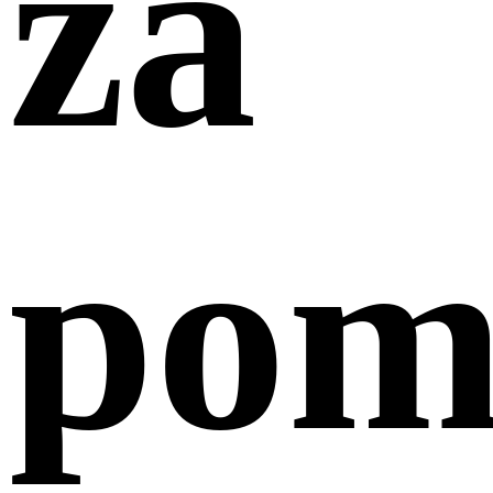
za
pom