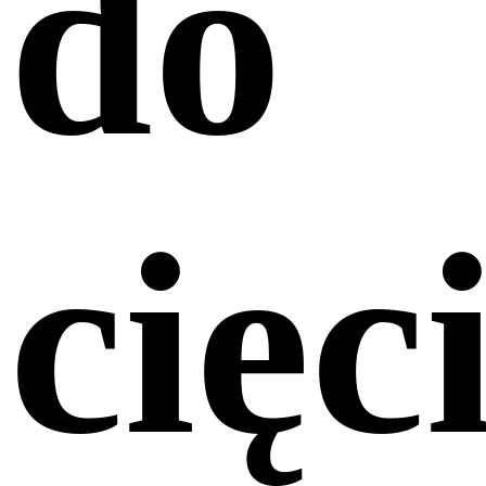
do
cięc