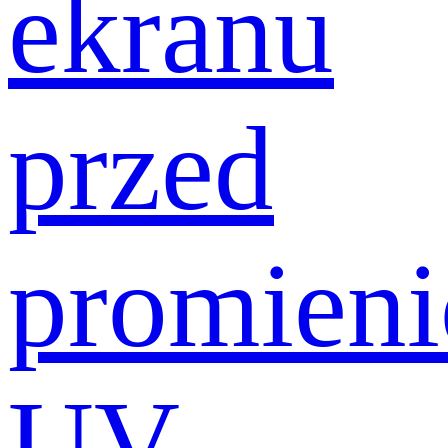
ekranu
przed
promien
UV