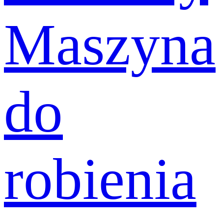
Maszyna
do
robienia