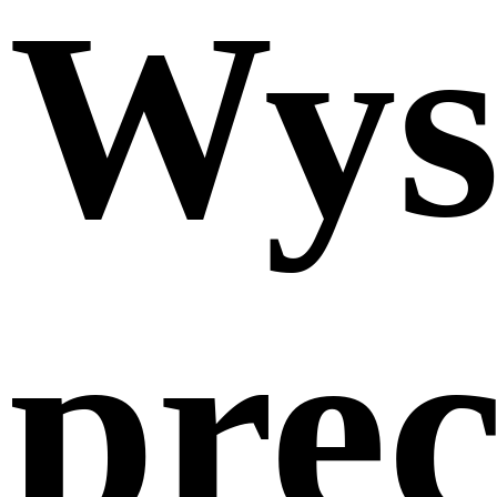
Wys
prec