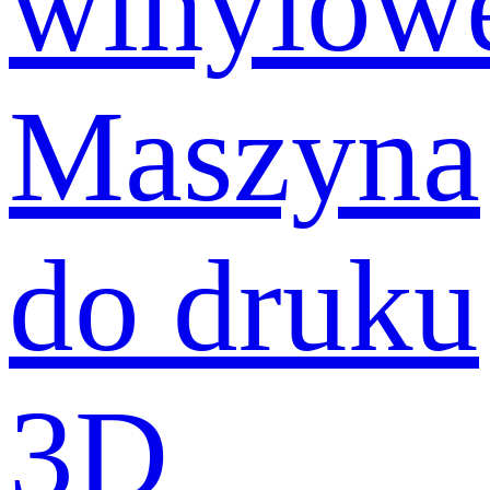
winylow
Maszyna
do druku
3D