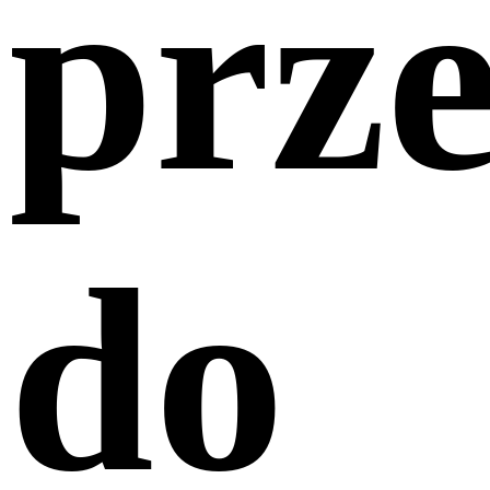
prz
do