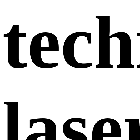
tech
lase