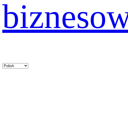
bizneso