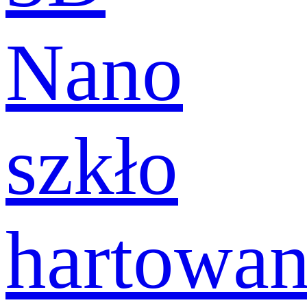
Nano
szkło
hartowa