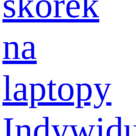
skórek
na
laptopy
Indywidu