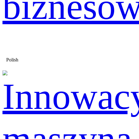
bizneso
Polish