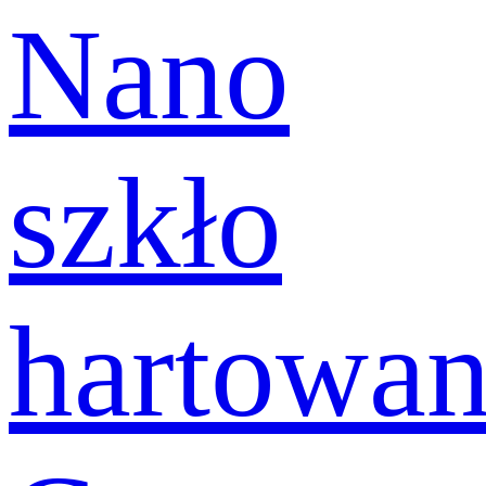
Nano
szkło
hartowa