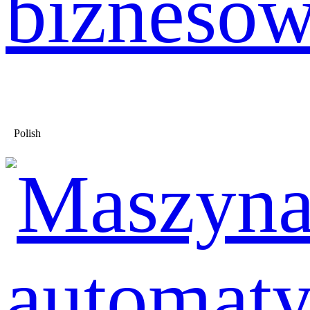
bizneso
Polish