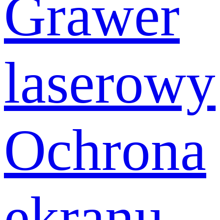
Grawer
laserowy
Ochrona
ekranu