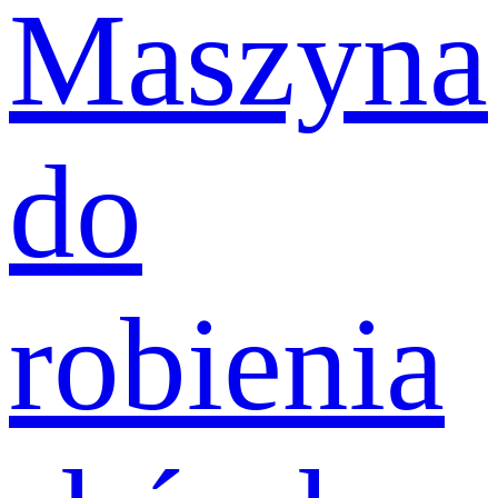
Maszyna
do
robienia