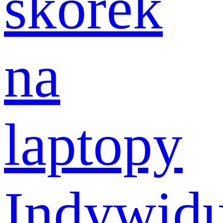
skórek
na
laptopy
Indywidu