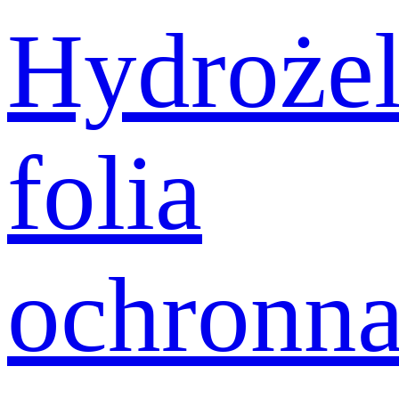
Hydroże
folia
ochronn