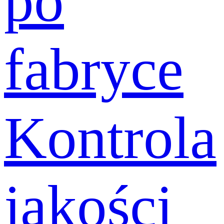
po
fabryce
Kontrola
jakości