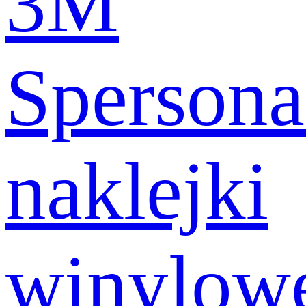
3M
Spersona
naklejki
winylow