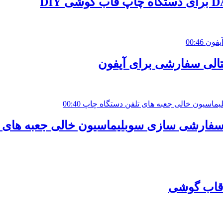
00:46
00:40
 قاب گوشی