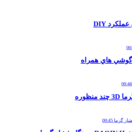
لکرد DIY
00
 گوشي هاي همراه
00:46
ظوره
00:45