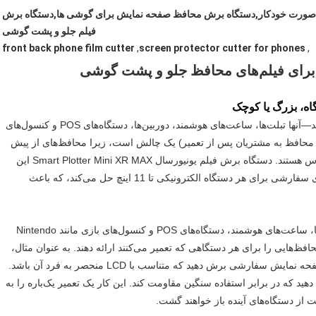
صورت خودکار,دستگاه برش محافظ صفحه نمایش برای گوشی ها,دستگاه برش
فیلم جلو و پشت گوشی
front back phone film cutter
,
screen protector cutter for phones
,
برای فیلم‌های محافظ جلو و پشت گوشی
اه، بزرگ یا کوچک
مراکز تعمیرات الکترونیکی فقط به گوشی‌ها محدود نمی‌شوند—آنها تبلت‌ها، ساعت‌های هوشمند، دوربین‌ها، دستگاه‌های POS و کنسول‌های
رائه محافظ به مشتریان پس از تعمیر) یک چالش است، زیرا محافظ‌های از پیش
برش‌خورده به ندرت برای دستگاه‌های غیر از گوشی در دسترس هستند. دستگاه برش فیلم یونیورسال Smart Plotter Mini XR MAX این
مشکل را با اجازه دادن به مراکز تعمیر برای برش محافظ‌های سفارشی برای هر دستگاه الکترونیکی تا 11 اینچ حل می‌کند، که باعث
با کتابخانه‌ای از 4500+ مدل دستگاه (شامل تبلت‌ها، دوربین‌ها، ساعت‌های هوشمند، دستگاه‌های POS و کنسول‌های بازی مانند Nintendo
ا محافظ‌هایی را برای هر دستگاهی که تعمیر می‌کنند ارائه دهند. به عنوان مثال،
پس از تعمیر دوربین قدیمی مشتری، می‌توانید یک محافظ صفحه نمایش سفارشی برش دهید که متناسب با LCD منحصر به فرد آن باشد.
فظ بادوام برش دهید که در برابر استفاده سنگین مقاومت کند. این کار یک تعمیر یک‌باره را به
از دستگاه‌های آینده باز خواهند گشت.