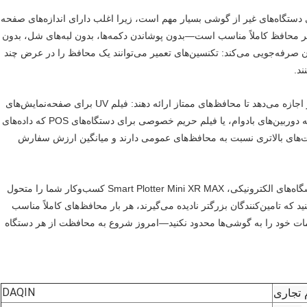
تری دستگاه برش برای دستگاه‌های غیر از گوشی بسیار مهم است، زیرا اغلب دارای اندازه‌های صفحه
هر محافظ کاملاً مناسب است—بدون پوشاندن دکمه‌ها، بدون لبه‌های شل، بدون
 صرفه‌جویی می‌کند: تکنسین‌های تعمیر می‌توانند یک محافظ را در عرض چند
ند.
علاوه بر این، طیف گسترده‌ای از انواع فیلم‌ها به مراکز تعمیر اجازه می‌دهد تا محافظ‌های ممتاز ارائه دهند: فیلم UV برای صفحه‌نمایش‌های
مقاوم در برابر خراش گوشی، پوسته‌های فیبر کربن برای بدنه دوربین‌های بادوام، یا فیلم حریم خصوصی برای دستگاه‌های POS که داده‌های
ت‌های بالاتری نسبت به محافظ‌های عمومی دارند و میانگین ارزش سفارش
چه یک مرکز تعمیر محلی کوچک باشید یا یک زنجیره از فروشگاه‌های الکترونیکی، Smart Plotter Mini XR MAX کسب‌وکار شما را متحول
 که تامین‌کنندگان بزرگتر نادیده می‌گیرند، هر بار محافظ‌های کاملاً مناسب
 خدمات خود را به گوشی‌ها محدود نکنید—امروز شروع به محافظت از هر دستگاه
 تجاری
DAQIN