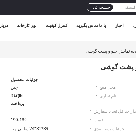
جستجو کردن
د
اخبار
با ما تماس بگیرید
کنترل کیفیت
تور کارخانه
دربار
ه نمایش جلو و پشت گوشی
و پشت گوشی
جزئیات محصول:
محل منبع:
چین
نام تجاری:
DAQIN
پرداخت:
ار حداقل تعداد سفارش:
1
قیمت:
199-189
جزئیات بسته بندی:
39*31*24 سانتی متر