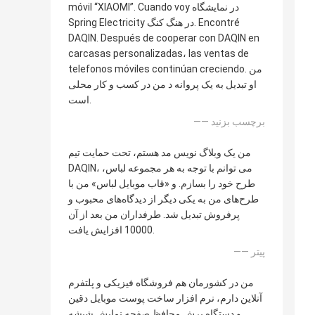
móvil “XIAOMI”. Cuando voy در نمایشگاه
Spring Electricity در هنگ کنگ. Encontré
DAQIN. Después de cooperar con DAQIN en
carcasas personalizadas، las ventas de
telefonos móviles continúan creciendo. من
او تبدیل به یک پروانه د من در کسب و کار محلی
است.
—— برچسب بزنید
من یک وبلاگ نویس مد هستم، تحت حمایت تیم
DAQIN، می توانم با توجه به هر مجموعه لباس،
طرح خود را بسازم. و «قاب موبایل لباس» من با
طرح‌های من به یکی دیگر از دیدگاه‌های محبوب و
پرفروش تبدیل شد. طرفداران من بعد از آن
10000 افزایش یافت.
—— پیتر
من در کشورمان هم فروشگاه فیزیکی و پلتفرم
آنلاین دارم، نرم افزار ساخت پوست موبایل دقین
و دستگاه برش محافظ صفحه نمایش شیشه