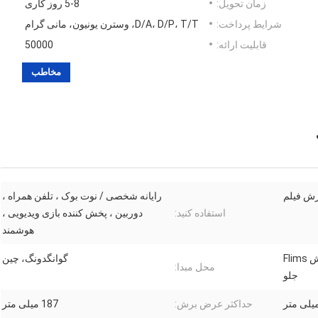
زمان تحویل:
5-8 روز کاری
شرایط پرداخت:
D/A، D/P، T/T، وسترن یونیون، مانی گرام
قابلیت ارائه:
50000
مخاطب
رش فیلم
رایانه شخصی / نوت بوک ، تلفن همراه ،
استفاده کنید:
دوربین ، پخش کننده بازی ویدیویی ،
هوشمند
برش استیکر پوست پشت، برش Flims
گوانگدونگ، چین
محل مبدا:
جلو
حداکثر عرض برش:
187 میلی متر