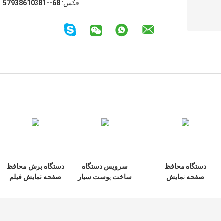
فکس:
86--18301683975
دستگاه محافظ
سرویس دستگاه
دستگاه برش محافظ
صفحه نمایش
ساخت پوست سیار
صفحه نمایش فیلم
هیدروژل Tpu در فیلم
محافظ صفحه وینیل
تلفن بی سیم Daqin
هیدروژل 49 میلی
18 سانتی متری
سفارشی شده است
متری اپل واچ Ultra