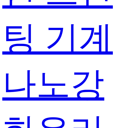
팅 기계
나노강