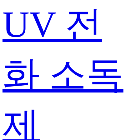
UV 전
화 소독
제