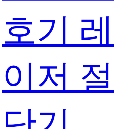
호기 레
이저 절
단기