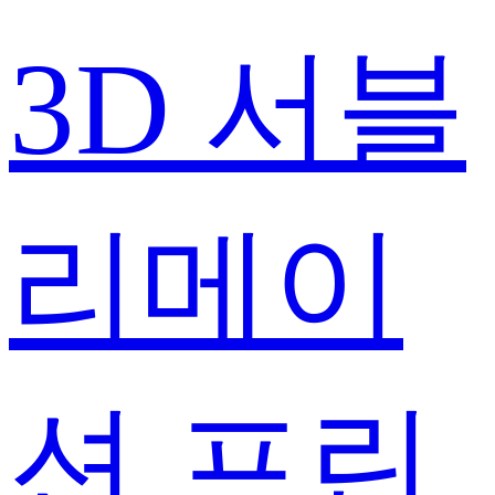
3D 서블
리메이
션 프린