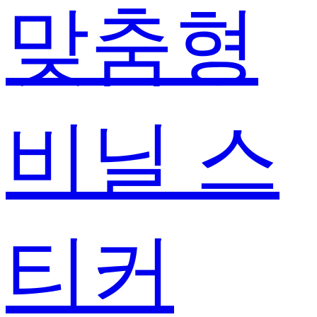
맞춤형
비닐 스
티커