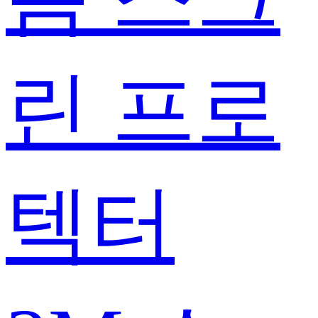
린 프로
텍터