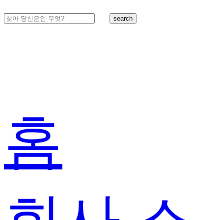
search
홈