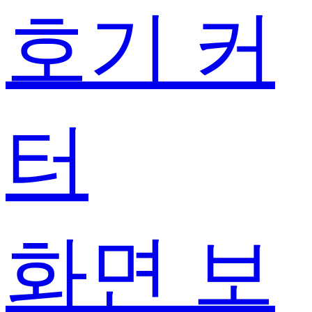
호기 커
터
화면 보