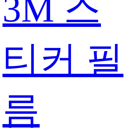
3M 스
티커 필
름