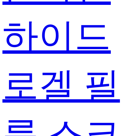
하이드
로겔 필
름 스크