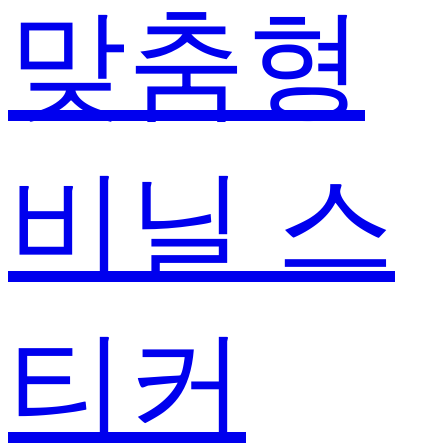
맞춤형
비닐 스
티커