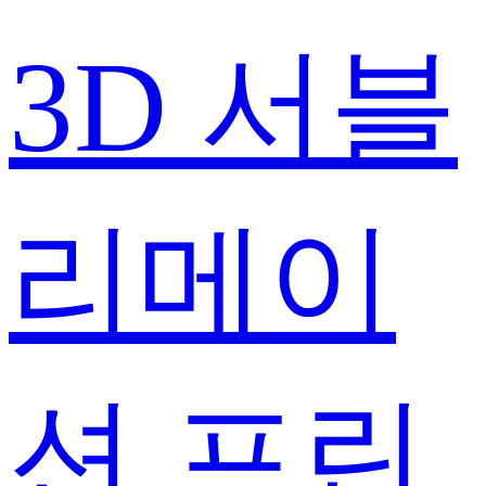
3D 서블
리메이
션 프린