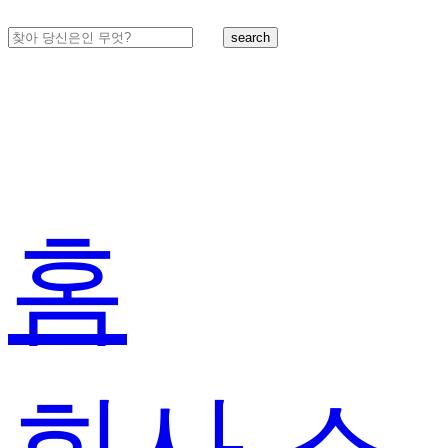
search
홈