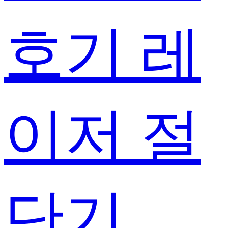
호기 레
이저 절
단기