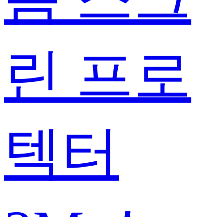
린 프로
텍터