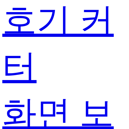
호기 커
터
화면 보