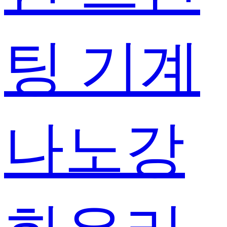
팅 기계
나노강