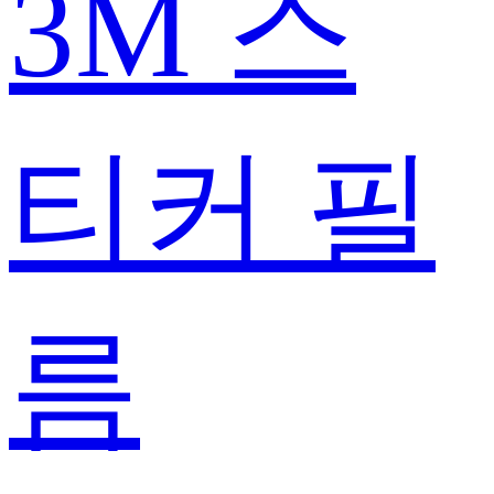
3M 스
티커 필
름