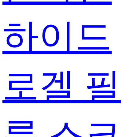
하이드
로겔 필
름 스크