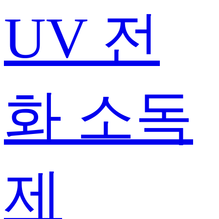
UV 전
화 소독
제