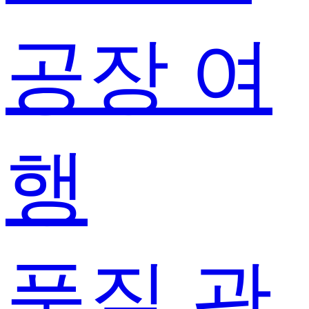
공장 여
행
품질 관