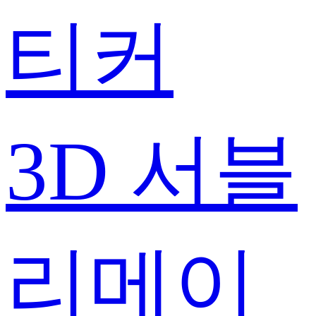
티커
3D 서블
리메이