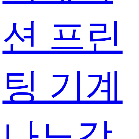
션 프린
팅 기계
나노강