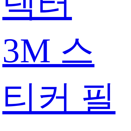
텍터
3M 스
티커 필