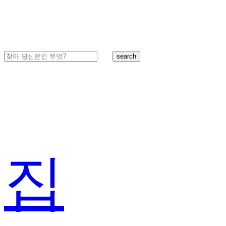
search
집