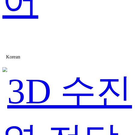
어
Korean