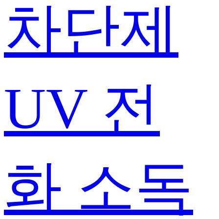
차단제
UV 전
화 소독