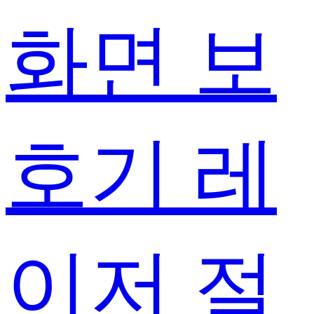
화면 보
호기 레
이저 절