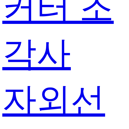
커터 조
각사
자외선