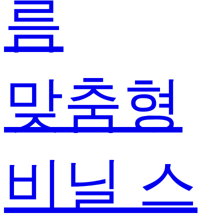
름
맞춤형
비닐 스