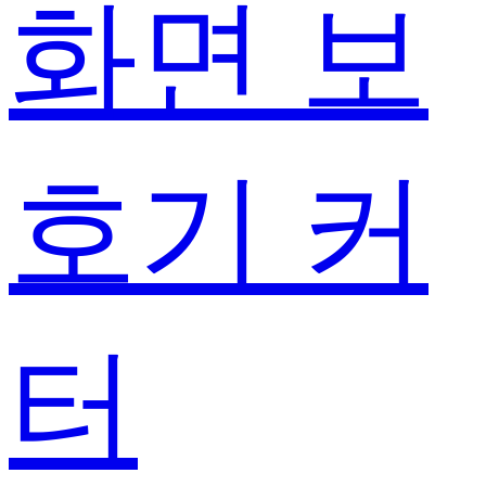
화면 보
호기 커
터