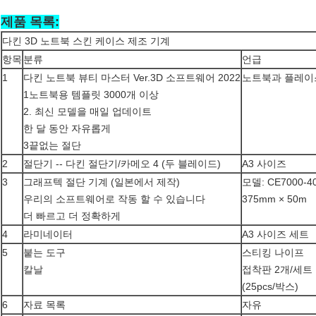
제품 목록:
다킨 3D 노트북 스킨 케이스 제조 기계
항목
분류
언급
1
다킨 노트북 뷰티 마스터 Ver.3D 소프트웨어 2022
노트북과 플레
1노트북용 템플릿 3000개 이상
2. 최신 모델을 매일 업데이트
한 달 동안 자유롭게
3끝없는 절단
2
절단기 -- 다킨 절단기/카메오 4 (두 블레이드)
A3 사이즈
3
그래프텍 절단 기계 (일본에서 제작)
모델: CE7000-4
우리의 소프트웨어로 작동 할 수 있습니다
375mm × 50m
더 빠르고 더 정확하게
4
라미네이터
A3 사이즈 세트
5
붙는 도구
스티킹 나이프
칼날
접착판 2개/세트
(25pcs/박스)
6
자료 목록
자유