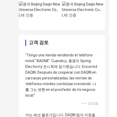
고객 검토
"Tengo una tienda vendiendo el teléfono
móvil "XIAOMI". Cuando는 홍콩의 Spring
Electricity 전시회에 참가했습니다. Encontré
DAQIN. Después de cooperar con DAQIN en
carcasas personalizadas, las ventas de
teléfonos móviles continúan creciendo. 나
를 그는 변환 en el proofedor de mi negocio
local.”
—— 꼬리표
저는 패션 블로거입니다. DAQIN 팀의 지원을