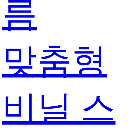
름
맞춤형
비닐 스