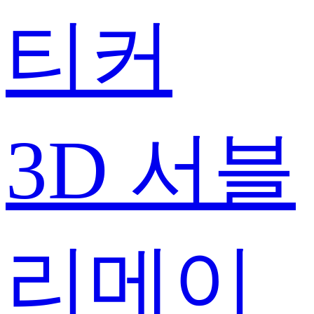
티커
3D 서블
리메이