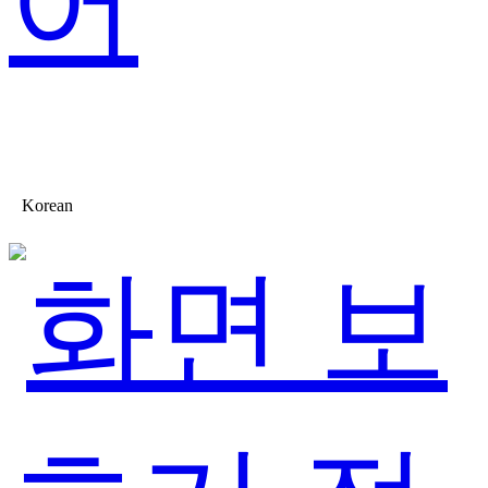
어
Korean