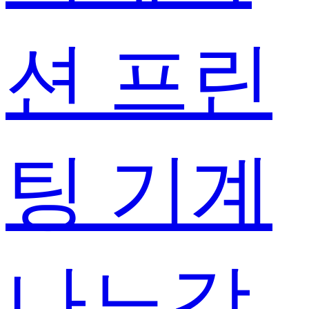
션 프린
팅 기계
나노강