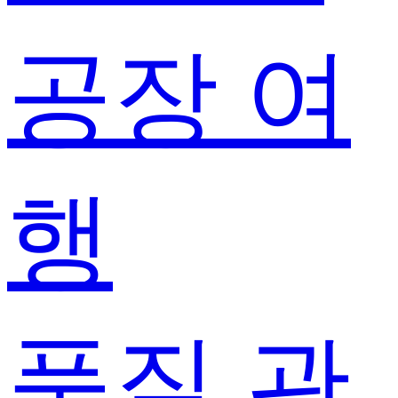
공장 여
행
품질 관