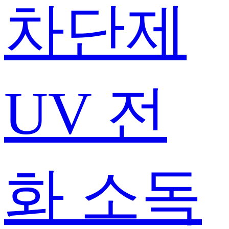
차단제
UV 전
화 소독