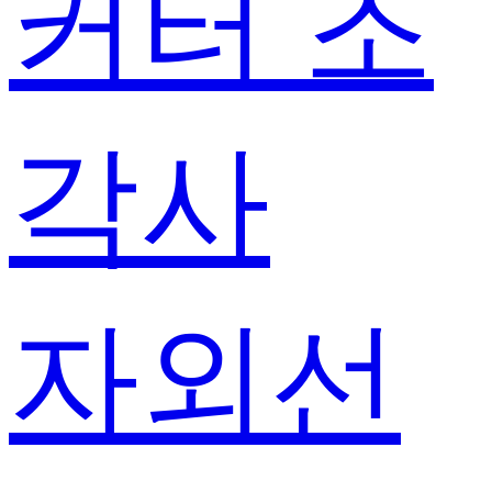
커터 조
각사
자외선