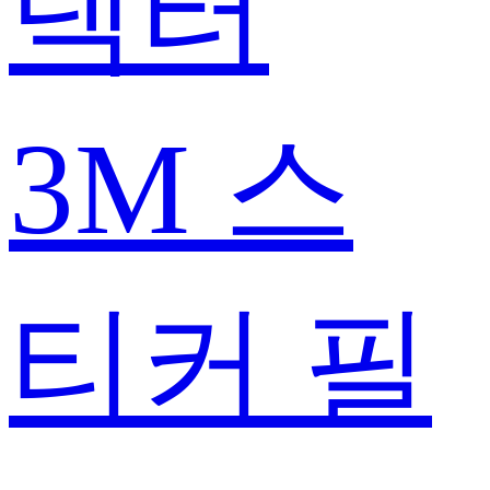
텍터
3M 스
티커 필