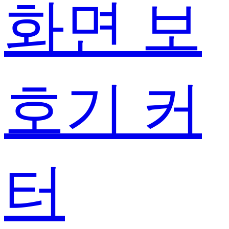
화면 보
호기 커
터