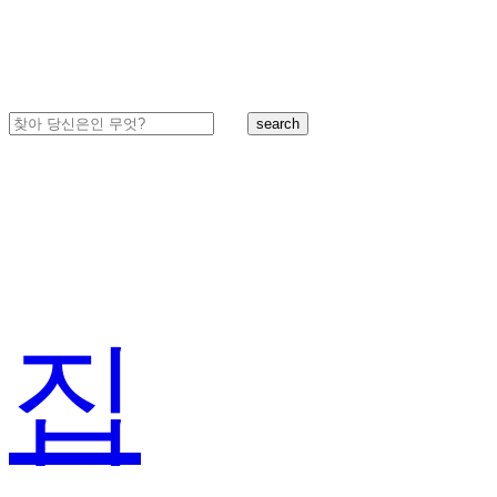
search
집