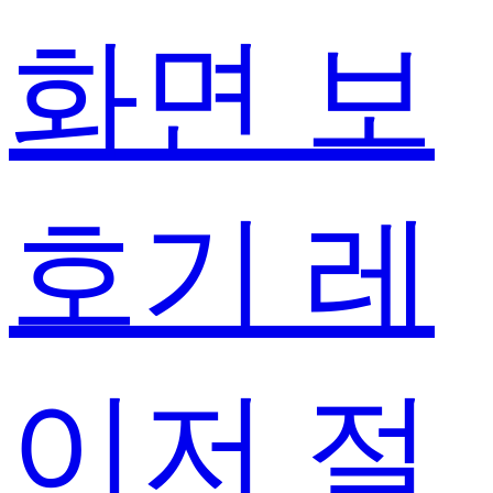
화면 보
호기 레
이저 절