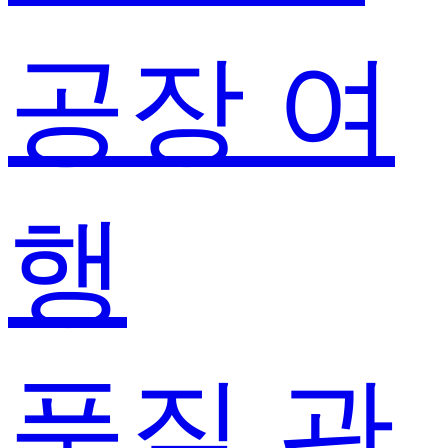
공장 여
행
품질 관