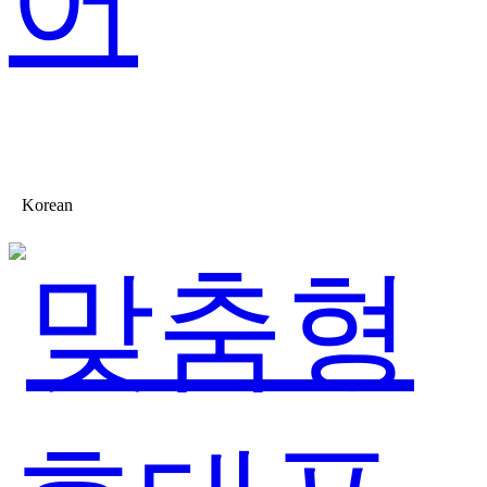
어
Korean