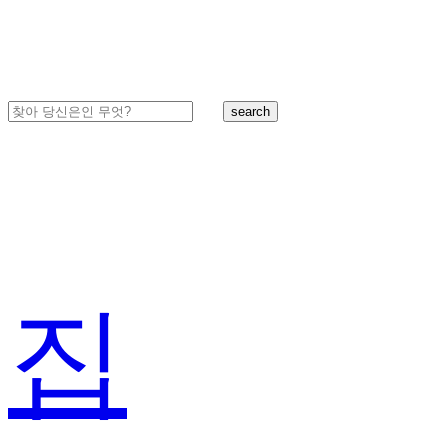
search
집