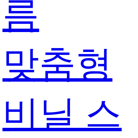
름
맞춤형
비닐 스