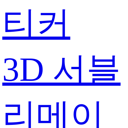
티커
3D 서블
리메이