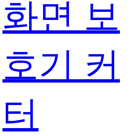
화면 보
호기 커
터