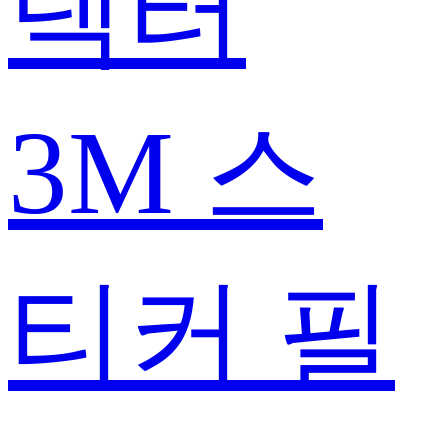
텍터
3M 스
티커 필