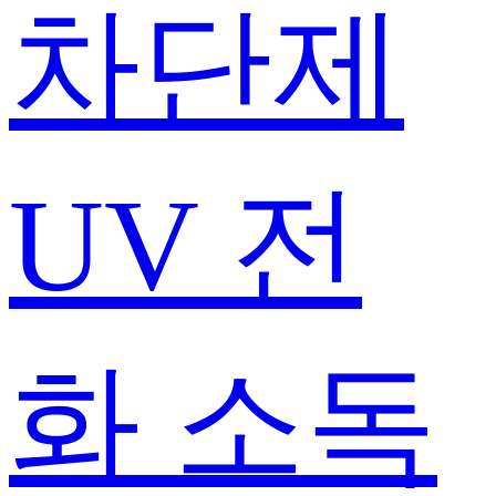
차단제
UV 전
화 소독