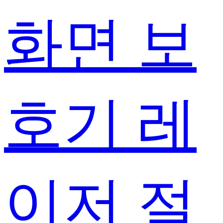
화면 보
호기 레
이저 절