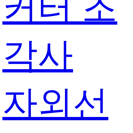
커터 조
각사
자외선